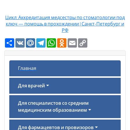
Цикл: Аккредитация медсестры по стоматологии под
ключ — помощь в прохождении | Санкт-Петербург и
РФ
Ресурс
VK
Mail.Ru
Telegram
WhatsApp
Odnoklassniki
Email
Copy
Link
Главная
Для врачей
Для специалистов со средним
медицинским образованием
Для фармацевтов и провизоров