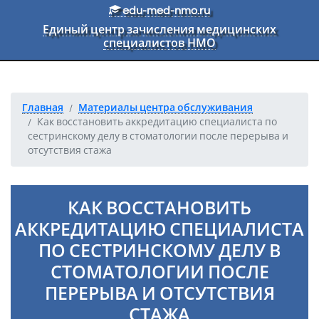
Перейти к основному тексту
edu-med-nmo.ru
Единый центр зачисления медицинских
специалистов НМО
Главная
Материалы центра обслуживания
Как восстановить аккредитацию специалиста по
сестринскому делу в стоматологии после перерыва и
отсутствия стажа
КАК ВОССТАНОВИТЬ
АККРЕДИТАЦИЮ СПЕЦИАЛИСТА
ПО СЕСТРИНСКОМУ ДЕЛУ В
СТОМАТОЛОГИИ ПОСЛЕ
ПЕРЕРЫВА И ОТСУТСТВИЯ
СТАЖА