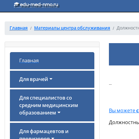
Перейти к основному тексту
edu-med-nmo.ru
Главная
Материалы центра обслуживания
Должностн
Главная
Для врачей
...
Д
Для специалистов со
средним медицинским
Вы можете
образованием
Должностны
Для фармацевтов и