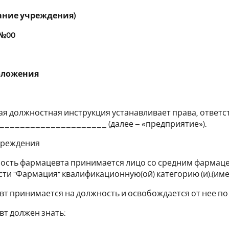
ание учреждения)
 №00
оложения
ая должностная инструкция устанавливает права, ответ
_____________________ (далее – «предприятие»).
чреждения
ность фармацевта принимается лицо со средним фарма
ти "Фармация" квалификационную(ой) категорию (и).(имею
вт принимается на должность и освобождается от нее по
вт должен знать: