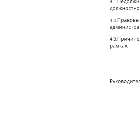
4.1.Недолж
должностно
4.2.Правовы
администрат
4.3.Причин
рамках.
Руководите
(подп
00.