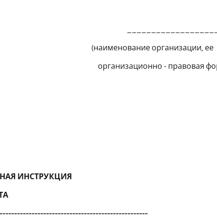
______________
(наименование организац
организационно - правова
НАЯ ИНСТРУКЦИЯ
ТА
---------------------------------------------------