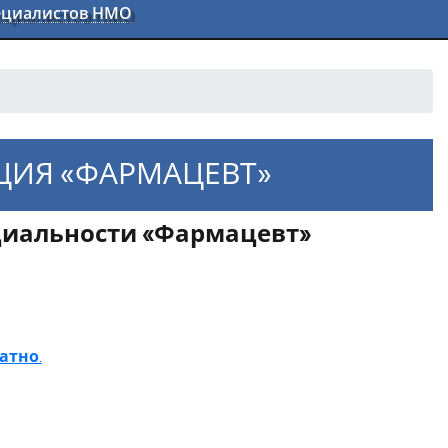
пециалистов НМО
ЦИЯ «ФАРМАЦЕВТ»
циальности «Фармацевт»
ециальности «Фармацевт»
латно
.