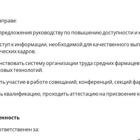
вправе:
 предложения руководству по повышению доступности и
оступ к информации, необходимой для качественного в
еских кадров.
нствовать систему организации труда средних фармацев
овых технологий.
ть участие в работе совещаний, конференций, секций ф
ь квалификацию, проходить аттестацию на присвоение 
венность
тветственен за: