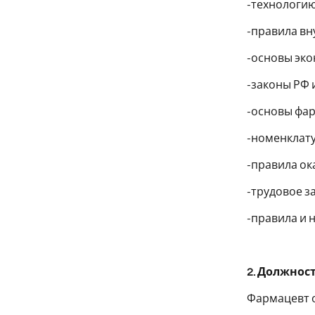
-технологию
-правила вн
-основы эк
-законы РФ 
-основы фар
-номенклату
-правила о
-трудовое з
-правила и 
2. Должнос
Фармацевт 