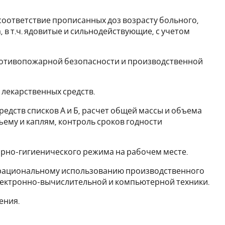
соответствие прописанных доз возрасту больного,
 в т.ч. ядовитые и сильнодействующие, с учетом
противопожарной безопасности и производственной
лекарственных средств.
редств списков А и Б, расчет общей массы и объема
ъему и каплям, контроль сроков годности
арно-гигиенического режима на рабочем месте.
 рациональному использованию производственного
электронно-вычислительной и компьютерной техники.
ения.