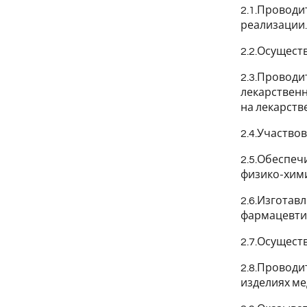
2.1.Проводи
реализации.
2.2.Осущест
2.3.Проводи
лекарственн
на лекарств
2.4.Участво
2.5.Обеспеч
физико-хим
2.6.Изготав
фармацевти
2.7.Осущест
2.8.Проводи
изделиях ме