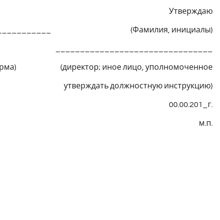
Утверждаю
_______________ (Фамилия, инициалы)
ии, ее ________________________________
я форма) (директор; иное лицо, уполномоченное
утверждать должностную инструкцию)
00.00.201_г.
м.п.