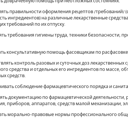
ть доврачебную помощь при неотложных состояниях.
лять правильности оформления рецептов /требований/ (
ть ингредиентов) на различные лекарственные средства,
х требований по их отпуску.
ять требования гигиены труда, техники безопасности, 
ать консультативную помощь фасовщикам по расфасовке 
твлять контроль разовых и суточных доз лекарственных с
ого средства и отдельных его ингредиентов по массе, об
ых средств.
чивать соблюдение фармацевтического порядка и санит
лять документацию по фармацевтической деятельности,
я, приборов, аппаратов, средств малой механизации, 
дать морально-правовые нормы профессионального общ