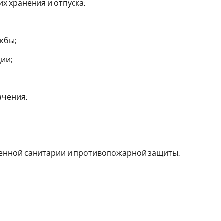
их хранения и отпуска;
жбы;
ии;
ачения;
твенной санитарии и противопожарной защиты.