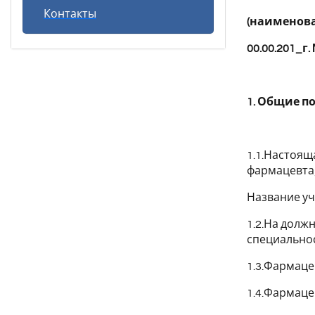
Контакты
(наименов
00.00.201_г.
1. Общие п
1.1.Настоящ
фармацевта
Название у
1.2.На долж
специальнос
1.3.Фармаце
1.4.Фармаце