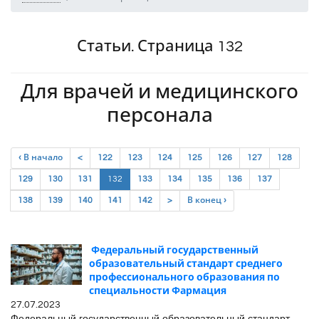
Статьи. Страница 132
Для врачей и медицинского
персонала
‹ В начало
<
122
123
124
125
126
127
128
(current)
129
130
131
132
133
134
135
136
137
138
139
140
141
142
>
В конец ›
Федеральный государственный
образовательный стандарт среднего
профессионального образования по
специальности Фармация
27.07.2023
Федеральный государственный образовательный стандарт