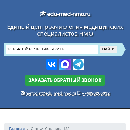
Перейти к основному тексту
edu-med-nmo.ru
Единый центр зачисления медицинских
специалистов НМО
ЗАКАЗАТЬ ОБРАТНЫЙ ЗВОНОК
metodist@edu-med-nmo.ru
+74998260032
Главная
Статьи. Страница 132