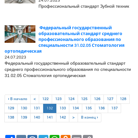
24.07.2023
Профессиональный стандарт Зубной техник
Федеральный государственный
образовательный стандарт среднего
профессионального образования по
специальности 31.02.05 Стоматология
ортопедическая
24.07.2023
Федеральный государственный образовательный стандарт
среднего профессионального образования по специальности
31.02.05 Стоматология ортопедическая
‹ В начало
<
122
123
124
125
126
127
128
(current)
129
130
131
132
133
134
135
136
137
138
139
140
141
142
>
В конец ›
Ресурс
VK
Mail.Ru
Telegram
WhatsApp
Odnoklassniki
Email
Copy