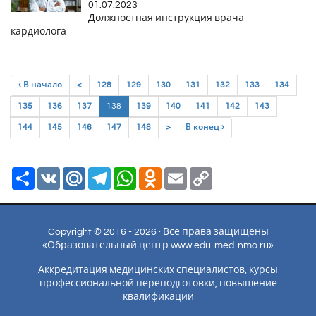
01.07.2023
Должностная инструкция врача —
кардиолога
‹ В начало
<
128
129
130
131
132
133
134
(current)
135
136
137
138
139
140
141
142
143
144
145
146
147
148
>
В конец ›
Ресурс
VK
Mail.Ru
Telegram
WhatsApp
Odnoklassniki
Email
Copy
Link
Copyright © 2016 - 2026 · Все права защищены
«Образовательный центр www.edu-med-nmo.ru»
Аккредитация медицинских специалистов, курсы
профессиональной переподготовки, повышение
квалификации