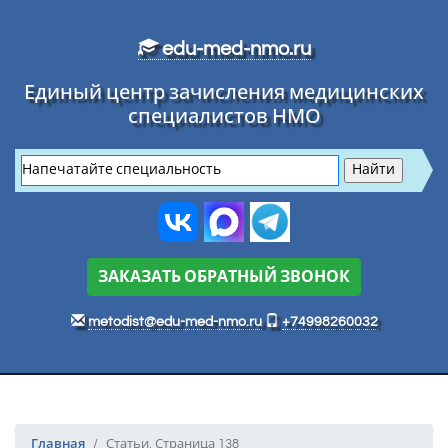
Перейти к основному тексту
edu-med-nmo.ru
Единый центр зачисления медицинских
специалистов НМО
ЗАКАЗАТЬ ОБРАТНЫЙ ЗВОНОК
metodist@edu-med-nmo.ru
+74998260032
Главная
Статьи. Страница 138