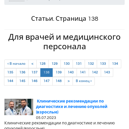
Статьи. Страница 138
Для врачей и медицинского
персонала
‹ В начало
<
128
129
130
131
132
133
134
(current)
135
136
137
138
139
140
141
142
143
144
145
146
147
148
>
В конец ›
Клинические рекомендации по
диагностике и лечению опухолей
(взрослые)
05.07.2023
Клинические рекомендации по диагностике и лечению
опухолей (взрослые)