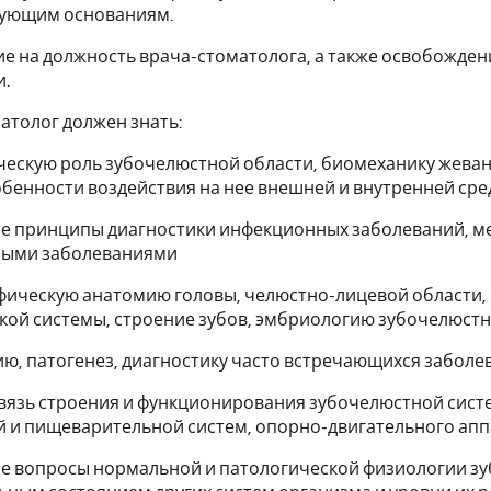
ующим основаниям.
ие на должность врача-стоматолога, а также освобожден
и.
матолог должен знать:
ическую роль зубочелюстной области, биомеханику жева
обенности воздействия на нее внешней и внутренней ср
ые принципы диагностики инфекционных заболеваний, ме
ыми заболеваниями
афическую анатомию головы, челюстно-лицевой области
ой системы, строение зубов, эмбриологию зубочелюст
гию, патогенез, диагностику часто встречающихся забол
связь строения и функционирования зубочелюстной сист
 и пищеварительной систем, опорно-двигательного ап
ые вопросы нормальной и патологической физиологии зу