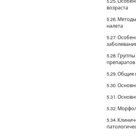
5.25. Особе
возраста
5.26. Метод
налета
5.27. Особе
заболевани
5.28. Групп
препаратов
5.29. Общие
5.30. Осно
5.31. Основ
5.32. Морфо
5.34. Клини
патологичес