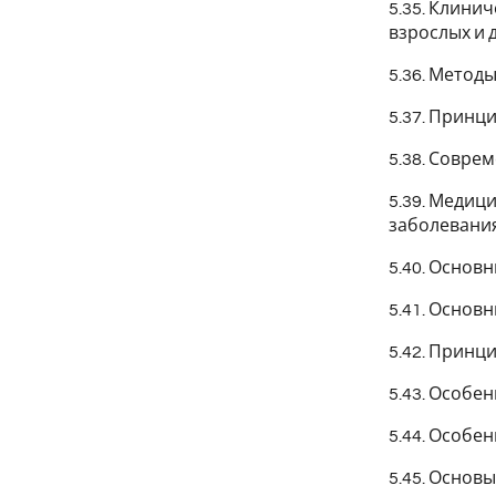
5.35. Клини
взрослых и 
5.36. Метод
5.37. Принц
5.38. Совре
5.39. Медиц
заболевания
5.40. Осно
5.41. Основ
5.42. Принц
5.43. Особ
5.44. Особе
5.45. Основ