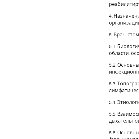
реабилитир
4. Назначен
организаци
5. Врач-сто
5.1. Биолог
области, ос
5.2. Основн
инфекционн
5.3. Топогр
лимфатическ
5.4. Этиоло
5.5. Взаимо
дыхательной
5.6. Основн