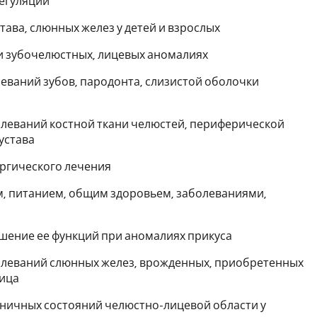
регуляции
ава, слюнных желез у детей и взрослых
ри зубочелюстных, лицевых аномалиях
леваний зубов, пародонта, слизистой оболочки
болеваний костной ткани челюстей, периферической
устава
ургического лечения
м, питанием, общим здоровьем, заболеваниями,
шение ее функций при аномалиях прикуса
болеваний слюнных желез, врожденных, приобретенных
лица
аничных состояний челюстно-лицевой области у