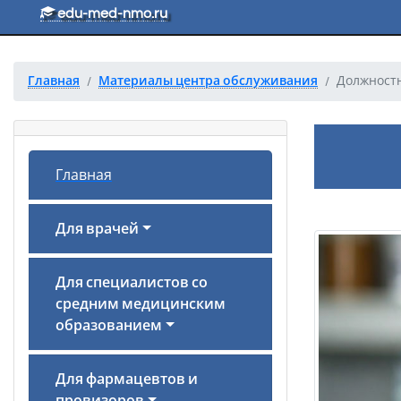
Перейти к основному тексту
edu-med-nmo.ru
Главная
Материалы центра обслуживания
Должностн
Главная
Для врачей
Для специалистов со
средним медицинским
образованием
Для фармацевтов и