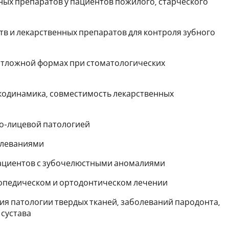
ных препаратов у пациентов пожилого, старческого
тв и лекарственных препаратов для контроля зубного
еотложной формах при стоматологических
акодинамика, совместимость лекарственных
но-лицевой патологией
олеваниями
пациентов с зубочелюстными аномалиями
топедическом и ортодонтическом лечении
ия патологии твердых тканей, заболеваний пародонта,
сустава