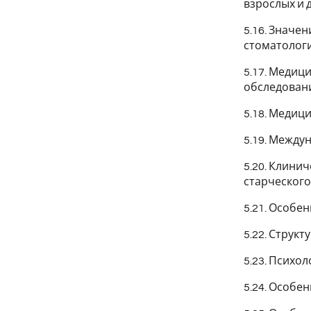
взрослых и 
5.16. Значе
стоматолог
5.17. Медиц
обследован
5.18. Медиц
5.19. Между
5.20. Клини
старческого
5.21. Особе
5.22. Струк
5.23. Психо
5.24. Особе