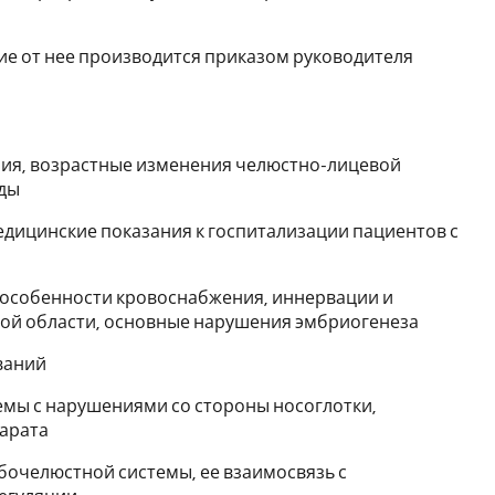
ие от нее производится приказом руководителя
ния, возрастные изменения челюстно-лицевой
еды
дицинские показания к госпитализации пациентов с
, особенности кровоснабжения, иннервации и
ной области, основные нарушения эмбриогенеза
еваний
емы с нарушениями со стороны носоглотки,
парата
бочелюстной системы, ее взаимосвязь с