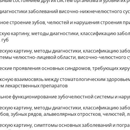
ным состоянием других систем организма и уровни их 
 диагностики заболеваний височно-нижнечелюстного суст
ьное строение зубов, челюстей и нарушения строения п
ескую картину, методы диагностики, классификацию забо
 губ
ческую картину, методы диагностики, классификацию за
темы челюстно-лицевой области, височно-челюстного с
ческие проявления основных синдромов, требующих хир
ексную взаимосвязь между стоматологическим здоровье
м лекарственных препаратов
льное функционирование зубочелюстной системы и нару
ческую картину, методы диагностики, классификацию за
бов, зубных рядов, альвеолярных отростков, челюстей, 
ческую картину, симптомы основных заболеваний и погр