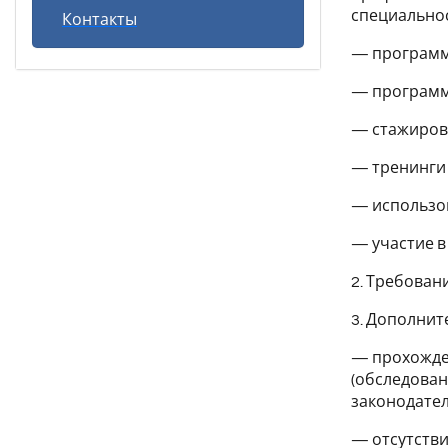
специально
Контакты
— программ
— программ
— стажиров
— тренинги 
— использо
— участие в
2. Требован
3. Дополнит
— прохожден
(обследован
законодате
— отсутстви