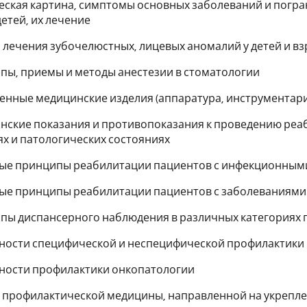
ческая картина, симптомы основных заболеваний и погр
детей, их лечение
ы лечения зубочелюстных, лицевых аномалий у детей и в
ипы, приемы и методы анестезии в стоматологии
менные медицинские изделия (аппаратура, инструментар
инские показания и противопоказания к проведению р
х и патологических состояниях
вные принципы реабилитации пациентов с инфекционным
ные принципы реабилитации пациентов с заболеваниями
ипы диспансерного наблюдения в различных категориях 
енности специфической и неспецифической профилактик
нности профилактики онкопатологии
ы профилактической медицины, направленной на укрепл