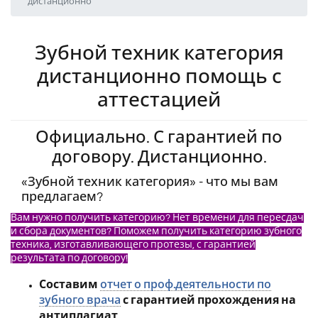
дистанционно
Зубной техник категория
дистанционно помощь с
аттестацией
Официально. С гарантией по
договору. Дистанционно.
«Зубной техник категория» - что мы вам
предлагаем?
Вам нужно получить категорию? Нет времени для пересдач
и сбора документов? Поможем получить категорию зубного
техника, изготавливающего протезы, с гарантией
результата по договору!
Составим
отчет о проф.деятельности по
зубного врача
с гарантией прохождения на
антиплагиат.