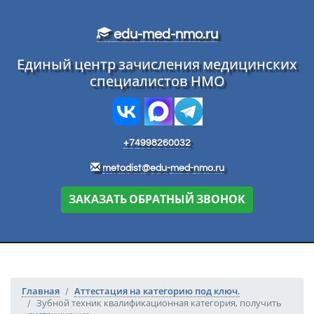
Перейти к основному тексту
edu-med-nmo.ru
Единый центр зачисления медицинских
специалистов НМО
+74998260032
metodist@edu-med-nmo.ru
ЗАКАЗАТЬ ОБРАТНЫЙ ЗВОНОК
Главная
Аттестация на категорию под ключ.
Зубной техник квалификационная категория, получить