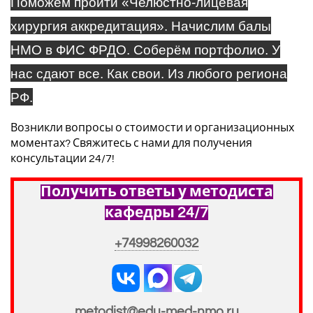
Поможем пройти
«Челюстно-лицевая
хирургия аккредитация». Начислим
балы
НМО в
ФИС ФРДО
. Соберём портфолио. У
нас сдают все. Как свои. Из любого региона
РФ.
Возникли вопросы о стоимости и организационных
моментах? Свяжитесь с нами для получения
консультации 24/7!
Получить ответы у методиста
кафедры 24/7
+74998260032
metodist@edu-med-nmo.ru