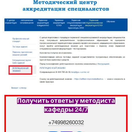
Получить ответы у методиста
кафедры 24/7
+74998260032