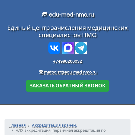
Перейти к основному тексту
edu-med-nmo.ru
Единый центр зачисления медицинских
специалистов НМО
+74998260032
metodist@edu-med-nmo.ru
ЗАКАЗАТЬ ОБРАТНЫЙ ЗВОНОК
Главная
Аккредитация врачей.
ЧЛХ аккредитация, первичная аккредитация по