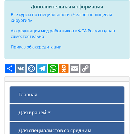
Дополнительная информация
Все курсы по специальности «Челюстно-лицевая
хирургия»
Аккредитация мед.работников в ФСА Росминздрав
самостоятельно.
Приказ об аккредитации
Ресурс
VK
Mail.Ru
Telegram
WhatsApp
Odnoklassniki
Email
Copy
Link
Главная
Для врачей
Для специалистов со средним