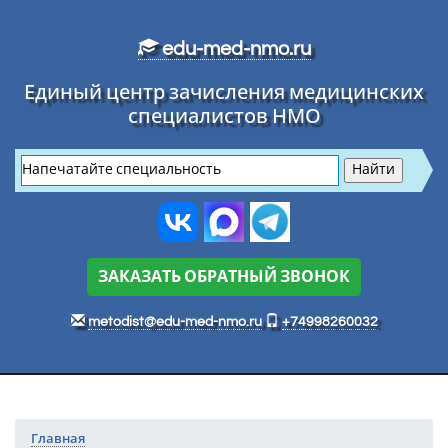
Перейти к основному тексту
edu-med-nmo.ru
Единый центр зачисления медицинских
специалистов НМО
ЗАКАЗАТЬ ОБРАТНЫЙ ЗВОНОК
metodist@edu-med-nmo.ru
+74998260032
Главная