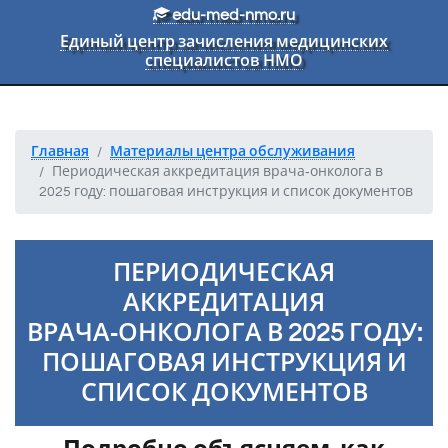
Перейти к основному тексту
edu-med-nmo.ru
Единый центр зачисления медицинских
специалистов НМО
Главная
Материалы центра обслуживания
Периодическая аккредитация врача‑онколога в
2025 году: пошаговая инструкция и список документов
ПЕРИОДИЧЕСКАЯ
АККРЕДИТАЦИЯ
ВРАЧА‑ОНКОЛОГА В 2025 ГОДУ:
ПОШАГОВАЯ ИНСТРУКЦИЯ И
СПИСОК ДОКУМЕНТОВ