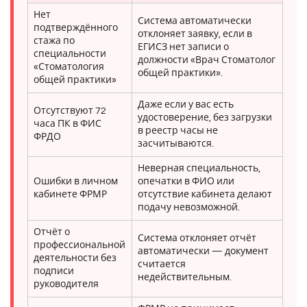
Нет
Система автоматически
подтверждённого
отклоняет заявку, если в
стажа по
ЕГИСЗ нет записи о
специальности
должности «Врач Стоматолог
«Стоматология
общей практики».
общей практики»
Даже если у вас есть
Отсутствуют 72
удостоверение, без загрузки
часа ПК в ФИС
в реестр часы не
ФРДО
засчитываются.
Неверная специальность,
Ошибки в личном
опечатки в ФИО или
кабинете ФРМР
отсутствие кабинета делают
подачу невозможной.
Отчёт о
Система отклоняет отчёт
профессиональной
автоматически — документ
деятельности без
считается
подписи
недействительным.
руководителя