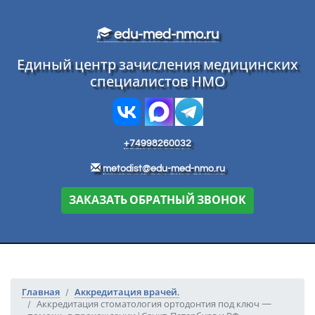
Перейти к основному тексту
edu-med-nmo.ru
Единый центр зачисления медицинских
специалистов НМО
+74998260032
metodist@edu-med-nmo.ru
ЗАКАЗАТЬ ОБРАТНЫЙ ЗВОНОК
Главная
Аккредитация врачей.
Аккредитация стоматология ортодонтия под ключ —