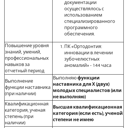
документации
осуществлялось с
использованием
специализированного
программного
обеспечения.
Повышение уровня
ПК «Ортодонтия:
знаний, умений,
инновации в лечении
профессиональных
зубочелюстных
навыков за
аномалий» - 144 часа
отчетный период
Выполняю
функции
Выполнение
наставника для Х (двух)
функции наставника
молодых специалистов (или
(при наличии)
не выполняю)
Квалификационная
Высшая квалификационная
категория, ученая
категория (если есть), ученой
степень (при
степени не имею
наличии)