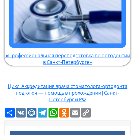
«Профессиональная переподготовка по ортодонтии
в Санкт‑Петербурге»
Цикл: Аккредитация врача стоматолога‑ортодонта
под ключ — помощь в прохождении | Санкт-
Петербург и РФ
Ресурс
VK
Mail.Ru
Telegram
WhatsApp
Odnoklassniki
Email
Copy
Link