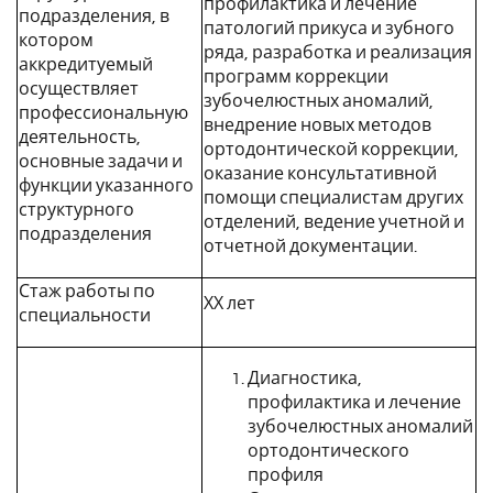
профилактика и лечение
подразделения, в
патологий прикуса и зубного
котором
ряда, разработка и реализация
аккредитуемый
программ коррекции
осуществляет
зубочелюстных аномалий,
профессиональную
внедрение новых методов
деятельность,
ортодонтической коррекции,
основные задачи и
оказание консультативной
функции указанного
помощи специалистам других
структурного
отделений, ведение учетной и
подразделения
отчетной документации.
Стаж работы по
ХХ лет
специальности
Диагностика,
профилактика и лечение
зубочелюстных аномалий
ортодонтического
профиля