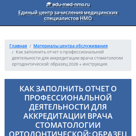
Перейти к основному тексту
edu-med-nmo.ru
Единый центр зачисления медицинских
специалистов НМО
Главная
Материалы центра обслуживания
Как заполнить отчет о профессиональной
деятельности для аккредитации врача стоматологии
ортодонтической: образец 2026 + инструкция.
КАК ЗАПОЛНИТЬ ОТЧЕТ О
ПРОФЕССИОНАЛЬНОЙ
ДЕЯТЕЛЬНОСТИ ДЛЯ
АККРЕДИТАЦИИ ВРАЧА
СТОМАТОЛОГИИ
ОРТОДОНТИЧЕСКОЙ: ОБРАЗЕЦ