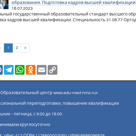
образования. Подготовка кадров высшей квалификации
18.07.2023
ьный государственный образовательный стандарт высшего обр
вка кадров высшей квалификации. Специальность 31.08.77 Орто
(current)
<
1
2
>
Mail.Ru
Telegram
WhatsApp
Odnoklassniki
Email
Copy
Link
ы «Образовательный центр www.edu-med-nmo.ru»
ссиональной переподготовки, повышение квалификации
ик - пятница, с 9:00 до 18:00.
инимаем круглосуточно
К, офис 417 ОГРН 1176600002050 / ИНН 6686096826