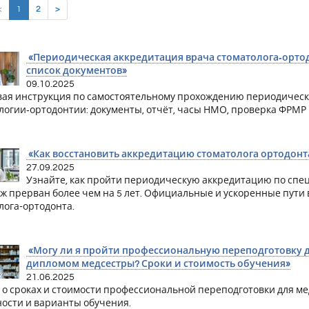
(current)
<
1
2
>
«Периодическая аккредитация врача стоматолога‑ортодо
список документов»
09.10.2025
ая инструкция по самостоятельному прохождению периодическ
логии‑ортодонтии: документы, отчёт, часы НМО, проверка ФРМР 
«Как восстановить аккредитацию стоматолога ортодонта
27.09.2025
Узнайте, как пройти периодическую аккредитацию по спе
аж прерван более чем на 5 лет. Официальные и ускоренные пути
лога-ортодонта.
«Могу ли я пройти профессиональную переподготовку 
дипломом медсестры? Сроки и стоимость обучения»
21.06.2025
 о сроках и стоимости профессиональной переподготовки для м
ости и варианты обучения.