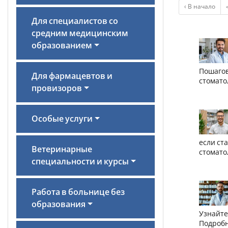
‹ В начало
Для специалистов со
средним медицинским
образованием
Пошагов
Для фармацевтов и
стомато
провизоров
Особые услуги
если ст
Ветеринарные
стомато
специальности и курсы
Работа в больнице без
образования
Узнайте
Подробн