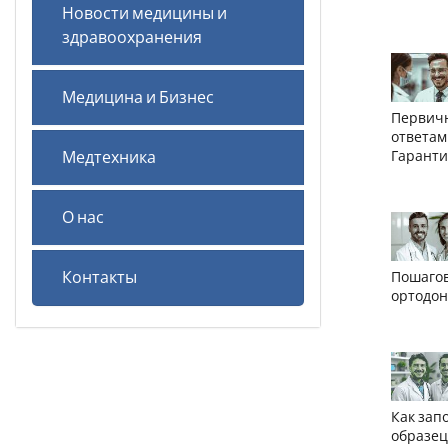
Новости медицины и
здравоохранения
Медицина и Бизнес
Первичн
ответам
Медтехника
Гаранти
О нас
Контакты
Пошагов
ортодон
Как зап
образец