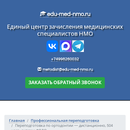
Перейти к основному тексту
edu-med-nmo.ru
Единый центр зачисления медицинских
специалистов НМО
+74998260032
metodist@edu-med-nmo.ru
ЗАКАЗАТЬ ОБРАТНЫЙ ЗВОНОК
Главная
Профессиональная переподготовка
Переподготовка по ортодонтии — дистанционно, 504