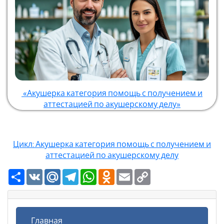
«Акушерка категория помощь с получением и
аттестацией по акушерскому делу»
Цикл: Акушерка категория помощь с получением и
аттестацией по акушерскому делу
Ресурс
VK
Mail.Ru
Telegram
WhatsApp
Odnoklassniki
Email
Copy
Link
Главная