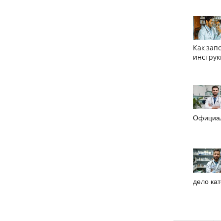
Как зап
инструк
Официал
дело ка