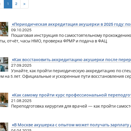
(current)
<
1
2
>
«Периодическая аккредитация акушерки в 2025 году: п
09.10.2025
Пошаговая инструкция по самостоятельному прохождению
ты, отчёт, часы НМО, проверка ФРМР и подача в ФАЦ.
«Как восстановить аккредитацию акушерки после переры
27.09.2025
Узнайте, как пройти периодическую аккредитацию по спец
ем на 5 лет. Официальные и ускоренные пути восстановления се
«Как самому пройти курс профессиональной переподгот
21.08.2025
Переподготовка хирургия для врачей — как пройти самосто
«В Москве акушерка с опытом может получать зарплату д
04.04.2025