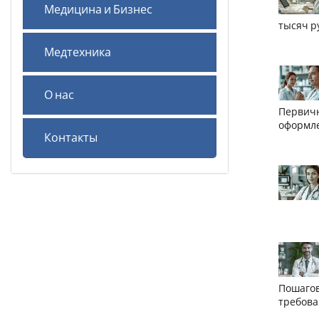
Медицина и Бизнес
тысяч р
Медтехника
О нас
Первичн
оформле
Контакты
Пошагов
требов