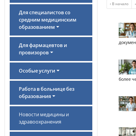
‹ В начало
Для специалистов со
средним медицинским
образованием
докумен
Для фармацевтов и
провизоров
Особые услуги
более ч
Работа в больнице без
образования
Новости медицины и
здравоохранения