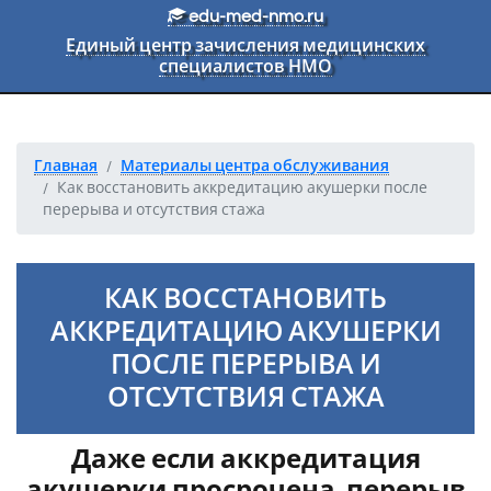
Перейти к основному тексту
edu-med-nmo.ru
Единый центр зачисления медицинских
специалистов НМО
Главная
Материалы центра обслуживания
Как восстановить аккредитацию акушерки после
перерыва и отсутствия стажа
КАК ВОССТАНОВИТЬ
АККРЕДИТАЦИЮ АКУШЕРКИ
ПОСЛЕ ПЕРЕРЫВА И
ОТСУТСТВИЯ СТАЖА
Даже если аккредитация
акушерки просрочена, перерыв