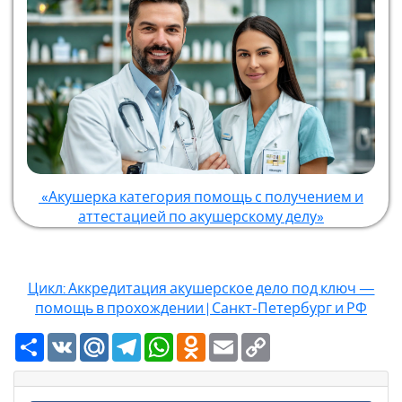
«Акушерка категория помощь с получением и
аттестацией по акушерскому делу»
Цикл: Аккредитация акушерское дело под ключ —
помощь в прохождении | Санкт-Петербург и РФ
Ресурс
VK
Mail.Ru
Telegram
WhatsApp
Odnoklassniki
Email
Copy
Link