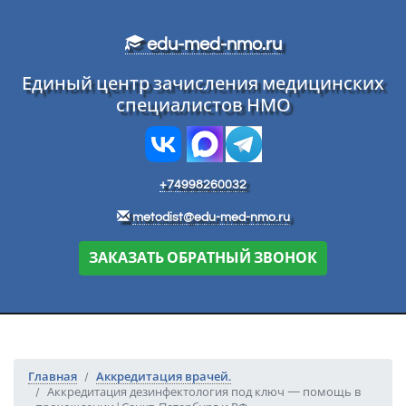
Перейти к основному тексту
edu-med-nmo.ru
Единый центр зачисления медицинских
специалистов НМО
+74998260032
metodist@edu-med-nmo.ru
ЗАКАЗАТЬ ОБРАТНЫЙ ЗВОНОК
Главная
Аккредитация врачей.
Аккредитация дезинфектология под ключ — помощь в