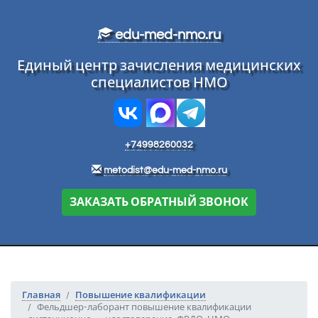
Перейти к основному тексту
edu-med-nmo.ru
Единый центр зачисления медицинских
специалистов НМО
+74998260032
metodist@edu-med-nmo.ru
ЗАКАЗАТЬ ОБРАТНЫЙ ЗВОНОК
Главная
Повышение квалификации
Фельдшер-лаборант повышение квалификации