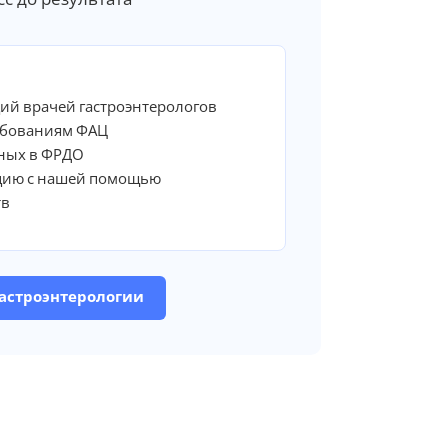
ий врачей гастроэнтерологов
ебованиям ФАЦ
ных в ФРДО
цию с нашей помощью
тв
гастроэнтерологии