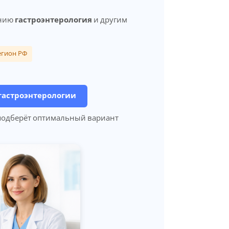
ению
гастроэнтерология
и другим
егион РФ
гастроэнтерологии
 подберёт оптимальный вариант