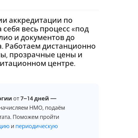
и аккредитации по
 себя весь процесс «под
лио и документов до
а. Работаем дистанционно
ты, прозрачные цены и
дитационном центре.
огии
от
7–14 дней —
 начисляем НМО, подаём
тата. Поможем пройти
ацию
и
периодическую