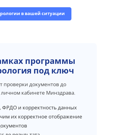
ерологии в вашей ситуации
рамках программы
рология под ключ
т проверки документов до
 личном кабинете Минздрава.
, ФРДО и корректность данных
чим их корректное отображение
документов
с до результата