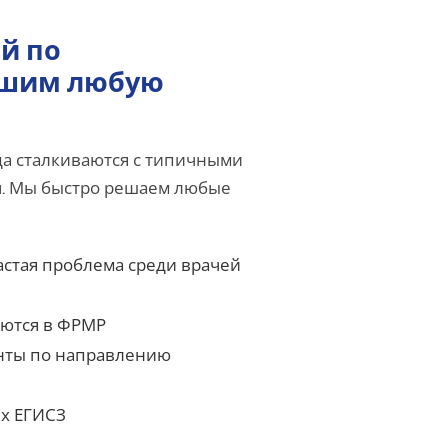
й по
ешим любую
да сталкиваются с типичными
и
. Мы быстро решаем любые
стая проблема среди врачей
аются в ФРМР
нты по направлению
х ЕГИСЗ