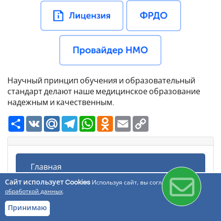
Научный принцип обучения и образовательный
стандарт делают наше медицинское образование
надежным и качественным.
Ресурс
VK
Mail.Ru
Telegram
WhatsApp
Odnoklassniki
Email
Copy
Link
Главная
Сайт использует Cookies
Используя сайт, вы соглашаетесь с
обработкой данных
.
Для врачей
Принимаю