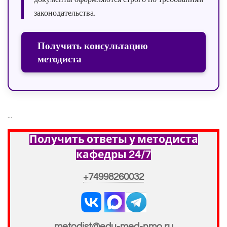
законодательства.
Получить консультацию
методиста
...
Получить ответы у методиста
кафедры 24/7
+74998260032
metodist@edu-med-nmo.ru