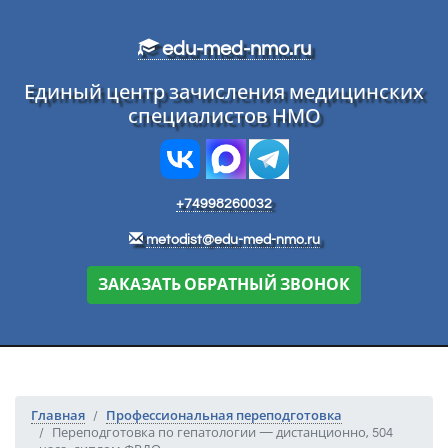
Перейти к основному тексту
edu-med-nmo.ru
Единый центр зачисления медицинских
специалистов НМО
+74998260032
metodist@edu-med-nmo.ru
ЗАКАЗАТЬ ОБРАТНЫЙ ЗВОНОК
Главная
Профессиональная переподготовка
Переподготовка по гепатологии — дистанционно, 504