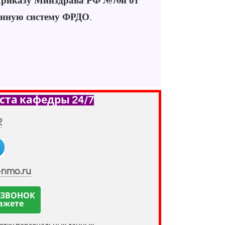
нную систему ФРДО
.
ста кафедры 24/7
2
-nmo.ru
 ЗВОНОК
ажете