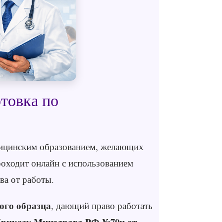
товка по
дицинским образованием, желающих
роходит онлайн с использованием
ва от работы.
ого образца
, дающий право работать
риказу Минздрава РФ №70н от