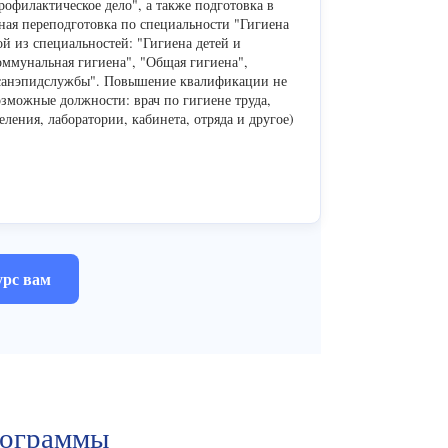
офилактическое дело", а также подготовка в
ная переподготовка по специальности "Гигиена
й из специальностей: "Гигиена детей и
оммунальная гигиена", "Общая гигиена",
оссанэпидслужбы". Повышение квалификации не
Возможные должности: врач по гигиене труда,
ления, лаборатории, кабинета, отряда и другое)
урс вам
рограммы