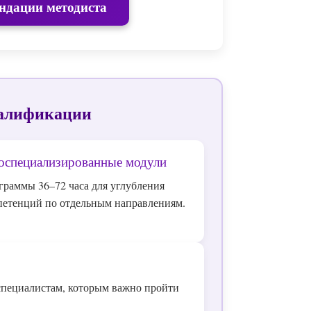
ндации методиста
алификации
оспециализированные модули
граммы 36–72 часа для углубления
петенций по отдельным направлениям.
специалистам, которым важно пройти