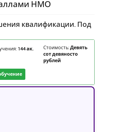
баллами НМО
шения квалификации. Под
Стоимость:
Девять
учения:
144 ак.
сот девяносто
рублей
обучение