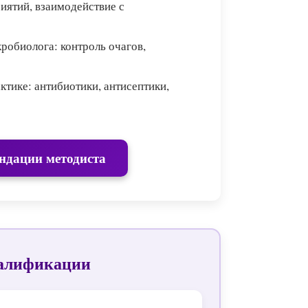
ятий, взаимодействие с
робиолога: контроль очагов,
тике: антибиотики, антисептики,
ндации методиста
алификации