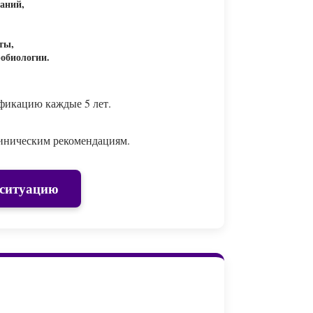
аний,
ты,
обиологии.
фикацию каждые 5 лет.
линическим рекомендациям.
 ситуацию