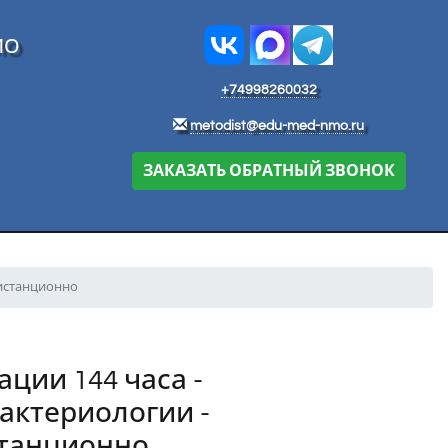
МО
+74998260032
metodist@edu-med-nmo.ru
ЗАКАЗАТЬ ОБРАТНЫЙ ЗВОНОК
дистанционно
ии 144 часа -
актериологии -
станционно