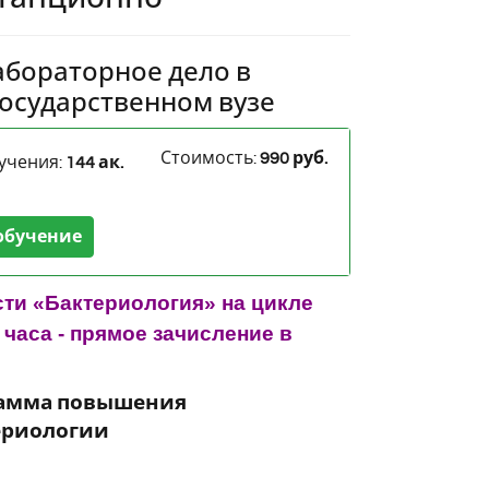
абораторное дело в
государственном вузе
Стоимость:
990 руб.
учения:
144 ак.
обучение
ти «Бактериология» на цикле
часа - прямое зачисление в
рамма повышения
ериологии