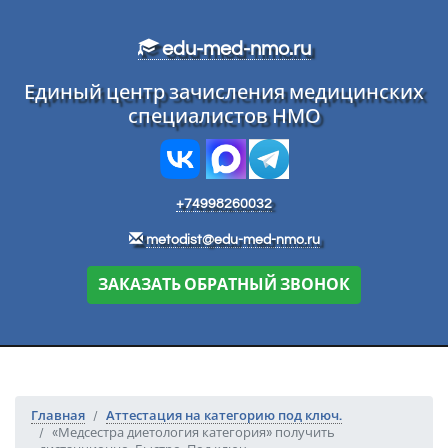
Перейти к основному тексту
edu-med-nmo.ru
Единый центр зачисления медицинских
специалистов НМО
+74998260032
metodist@edu-med-nmo.ru
ЗАКАЗАТЬ ОБРАТНЫЙ ЗВОНОК
Главная
Аттестация на категорию под ключ.
«Медсестра диетология категория» получить