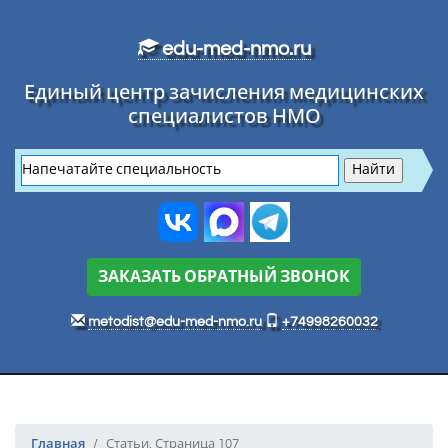
Перейти к основному тексту
edu-med-nmo.ru
Единый центр зачисления медицинских
специалистов НМО
ЗАКАЗАТЬ ОБРАТНЫЙ ЗВОНОК
metodist@edu-med-nmo.ru
+74998260032
Главная
Статьи. Страница 107