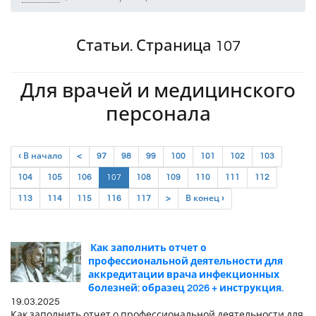
Статьи. Страница 107
Для врачей и медицинского
персонала
‹ В начало
<
97
98
99
100
101
102
103
(current)
104
105
106
107
108
109
110
111
112
113
114
115
116
117
>
В конец ›
Как заполнить отчет о
профессиональной деятельности для
аккредитации врача инфекционных
болезней: образец 2026 + инструкция.
19.03.2025
Как заполнить отчет о профессиональной деятельности для