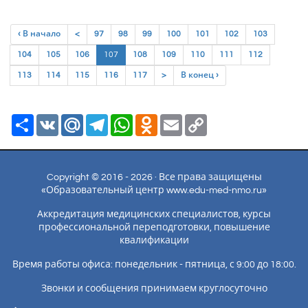
‹ В начало
<
97
98
99
100
101
102
103
(current)
104
105
106
107
108
109
110
111
112
113
114
115
116
117
>
В конец ›
Ресурс
VK
Mail.Ru
Telegram
WhatsApp
Odnoklassniki
Email
Copy
Link
Copyright © 2016 - 2026 · Все права защищены
«Образовательный центр www.edu-med-nmo.ru»
Аккредитация медицинских специалистов, курсы
профессиональной переподготовки, повышение
квалификации
Время работы офиса: понедельник - пятница, с 9:00 до 18:00.
Звонки и сообщения принимаем круглосуточно