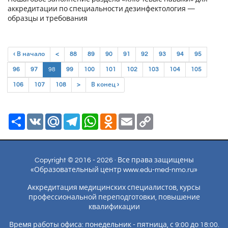
аккредитации по специальности дезинфектология —
образцы и требования
‹ В начало
<
88
89
90
91
92
93
94
95
(current)
96
97
98
99
100
101
102
103
104
105
106
107
108
>
В конец ›
Ресурс
VK
Mail.Ru
Telegram
WhatsApp
Odnoklassniki
Email
Copy
Link
Copyright © 2016 - 2026 · Все права защищены
«Образовательный центр www.edu-med-nmo.ru»
Аккредитация медицинских специалистов, курсы
профессиональной переподготовки, повышение
квалификации
Время работы офиса: понедельник - пятница, с 9:00 до 18:00.