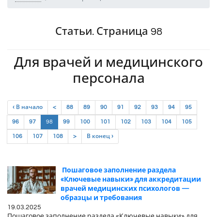
Статьи. Страница 98
Для врачей и медицинского
персонала
‹ В начало
<
88
89
90
91
92
93
94
95
(current)
96
97
98
99
100
101
102
103
104
105
106
107
108
>
В конец ›
Пошаговое заполнение раздела
«Ключевые навыки» для аккредитации
врачей медицинских психологов —
образцы и требования
19.03.2025
Пошаговое заполнение раздела «Ключевые навыки» для