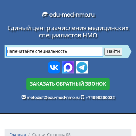
Перейти к основному тексту
edu-med-nmo.ru
Единый центр зачисления медицинских
специалистов НМО
ЗАКАЗАТЬ ОБРАТНЫЙ ЗВОНОК
metodist@edu-med-nmo.ru
+74998260032
Главная
Статьи. Страница 98