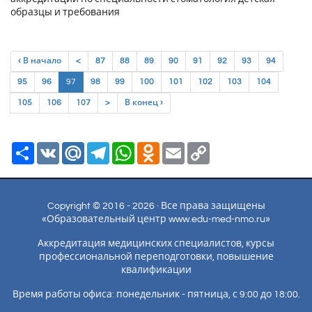
образцы и требования
‹ В начало
<
87
88
89
90
91
92
93
94
(current)
95
96
97
98
99
100
101
102
103
104
105
106
107
>
В конец ›
Ресурс
VK
Mail.Ru
Telegram
WhatsApp
Odnoklassniki
Email
Copy
Link
Copyright © 2016 - 2026 · Все права защищены
«Образовательный центр www.edu-med-nmo.ru»
Аккредитация медицинских специалистов, курсы
профессиональной переподготовки, повышение
квалификации
Время работы офиса: понедельник - пятница, с 9:00 до 18:00.