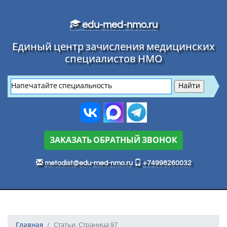
Перейти к основному тексту
edu-med-nmo.ru
Единый центр зачисления медицинских
специалистов НМО
ЗАКАЗАТЬ ОБРАТНЫЙ ЗВОНОК
metodist@edu-med-nmo.ru
+74998260032
Главная
Статьи. Страница 97