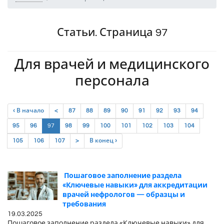
Статьи. Страница 97
Для врачей и медицинского
персонала
‹ В начало
<
87
88
89
90
91
92
93
94
(current)
95
96
97
98
99
100
101
102
103
104
105
106
107
>
В конец ›
Пошаговое заполнение раздела
«Ключевые навыки» для аккредитации
врачей нефрологов — образцы и
требования
19.03.2025
Пошаговое заполнение раздела «Ключевые навыки» для