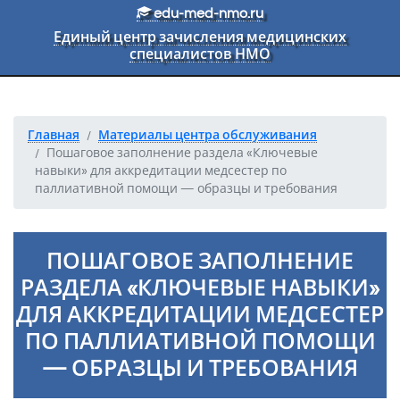
Перейти к основному тексту
edu-med-nmo.ru
Единый центр зачисления медицинских
специалистов НМО
Главная
Материалы центра обслуживания
Пошаговое заполнение раздела «Ключевые
навыки» для аккредитации медсестер по
паллиативной помощи — образцы и требования
ПОШАГОВОЕ ЗАПОЛНЕНИЕ
РАЗДЕЛА «КЛЮЧЕВЫЕ НАВЫКИ»
ДЛЯ АККРЕДИТАЦИИ МЕДСЕСТЕР
ПО ПАЛЛИАТИВНОЙ ПОМОЩИ
— ОБРАЗЦЫ И ТРЕБОВАНИЯ