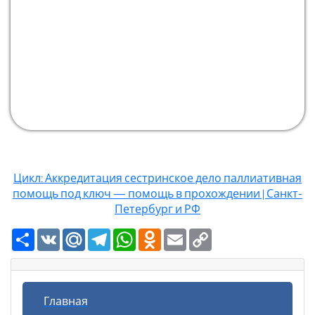
Цикл: Аккредитация сестринское дело паллиативная
помощь под ключ — помощь в прохождении | Санкт-
Петербург и РФ
Ресурс
VK
Mail.Ru
Telegram
WhatsApp
Odnoklassniki
Email
Copy
Link
Главная