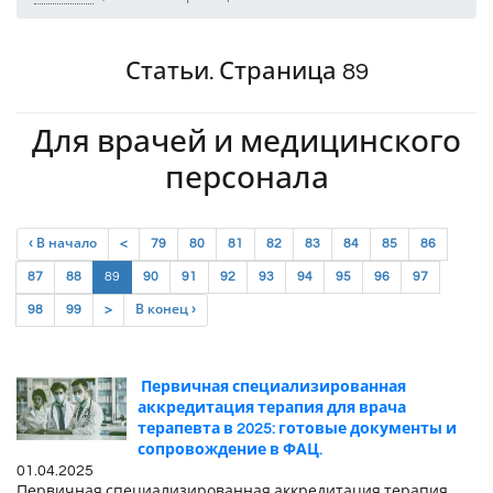
Статьи. Страница 89
Для врачей и медицинского
персонала
‹ В начало
<
79
80
81
82
83
84
85
86
(current)
87
88
89
90
91
92
93
94
95
96
97
98
99
>
В конец ›
Первичная специализированная
аккредитация терапия для врача
терапевта в 2025: готовые документы и
сопровождение в ФАЦ.
01.04.2025
Первичная специализированная аккредитация терапия