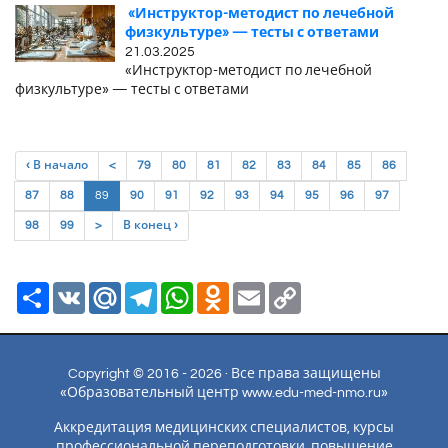
«Инструктор-методист по лечебной
физкультуре» — тесты с ответами
21.03.2025
«Инструктор-методист по лечебной
физкультуре» — тесты с ответами
‹ В начало
<
79
80
81
82
83
84
85
86
(current)
87
88
89
90
91
92
93
94
95
96
97
98
99
>
В конец ›
Ресурс
VK
Mail.Ru
Telegram
WhatsApp
Odnoklassniki
Email
Copy
Link
Copyright © 2016 - 2026 · Все права защищены
«Образовательный центр www.edu-med-nmo.ru»
Аккредитация медицинских специалистов, курсы
профессиональной переподготовки, повышение