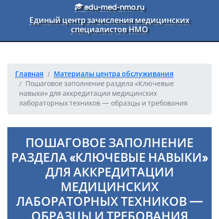
Перейти к основному тексту
edu-med-nmo.ru
Единый центр зачисления медицинских
специалистов НМО
Главная
Материалы центра обслуживания
Пошаговое заполнение раздела «Ключевые
навыки» для аккредитации медицинских
лабораторных техников — образцы и требования
ПОШАГОВОЕ ЗАПОЛНЕНИЕ
РАЗДЕЛА «КЛЮЧЕВЫЕ НАВЫКИ»
ДЛЯ АККРЕДИТАЦИИ
МЕДИЦИНСКИХ
ЛАБОРАТОРНЫХ ТЕХНИКОВ —
ОБРАЗЦЫ И ТРЕБОВАНИЯ