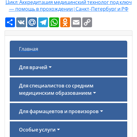
Цикл: Аккредитация медицинский технолог под ключ
— помощь в прохождении | Санкт-Петербург и РФ
Ресурс
VK
Mail.Ru
Telegram
WhatsApp
Odnoklassniki
Email
Copy
Link
Главная
Для врачей
Для специалистов со средним
медицинским образованием
Для фармацевтов и провизоров
Особые услуги