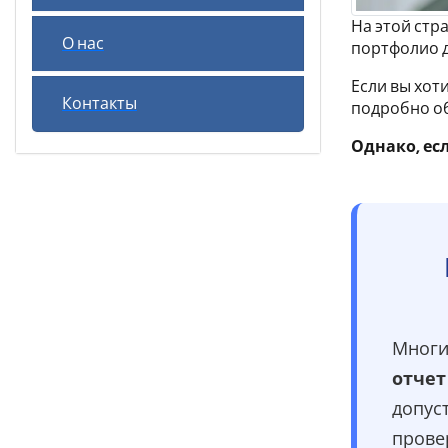
На этой стр
О нас
портфолио 
Если вы хот
Контакты
подробно об
Однако, ес
Многи
отчет
допус
прове