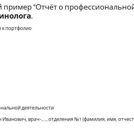
 пример "Отчёт о профессионально
инолога
.
 к портфолио
ональной деятельности
Иванович, врач-... ... отделения №1 (фамилия, имя, отче