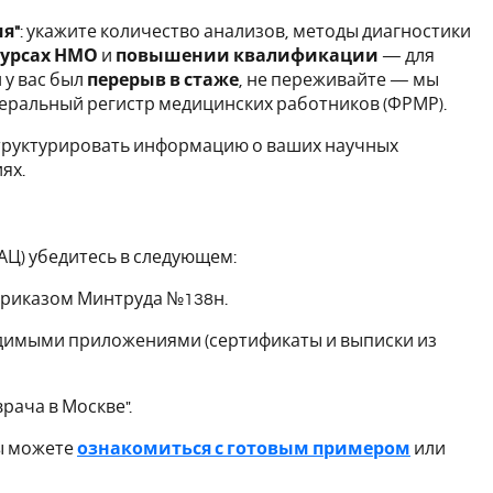
я"
: укажите количество анализов, методы диагностики
урсах НМО
и
повышении квалификации
— для
 у вас был
перерыв в стаже
, не переживайте — мы
ральный регистр медицинских работников (ФРМР).
структурировать информацию о ваших научных
ях.
Ц) убедитесь в следующем:
риказом Минтруда №138н.
димыми приложениями (сертификаты и выписки из
врача в Москве".
вы можете
ознакомиться с готовым примером
или