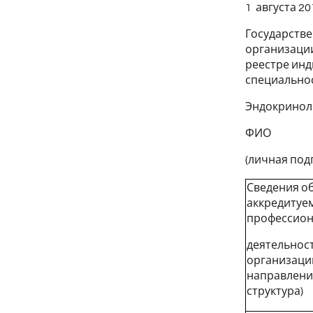
1 августа 2
Государстве
организации
реестре инд
специально
Эндокринол
ФИО
(личная под
Сведения об
аккредитуе
профессио
деятельност
организаци
направления
структура)