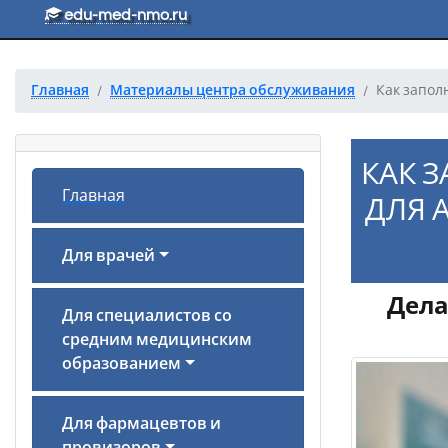
Перейти к основному тексту
edu-med-nmo.ru
Главная
Материалы центра обслуживания
Как запол
КАК 
Главная
ДЛЯ 
Для врачей
Дела
Для специалистов со
средним медицинским
образованием
Для фармацевтов и