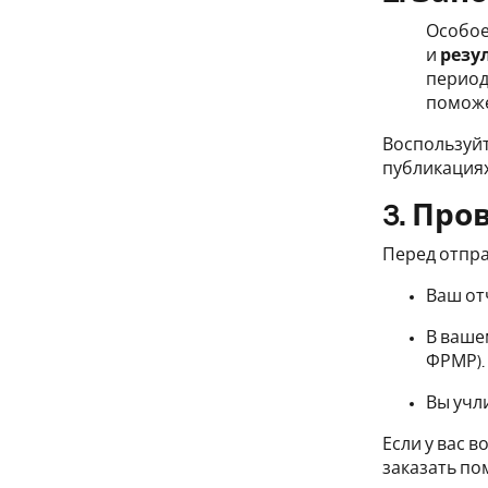
Особое
и
резу
период
поможе
Воспользуй
публикациях
3. Про
Перед отпра
Ваш от
В ваше
ФРМР).
Вы учл
Если у вас 
заказать по