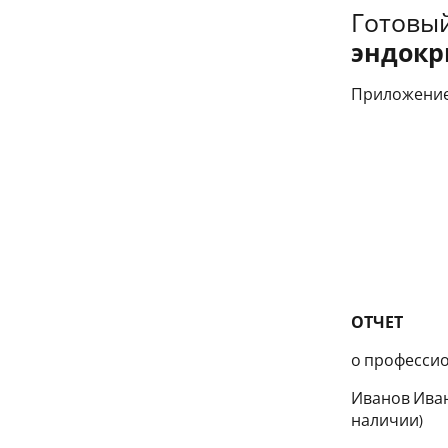
Готовый
эндокр
Приложение
ОТЧЕТ
о професси
Иванов Иван 
наличии)