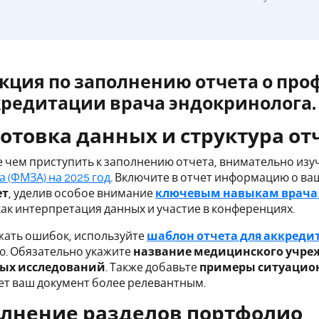
кция по заполнению отчета о пр
кредитации врача эндокринолога.
готовка данных и структура от
 чем приступить к заполнению отчета, внимательно изу
а (ФМЗА) на 2025 год
. Включите в отчет информацию о в
ет
, уделив особое внимание
ключевым навыкам врача
как интерпретация данных и участие в конференциях.
жать ошибок, используйте
шаблон отчета для аккреди
. Обязательно укажите
название медицинского учре
ых исследований
. Также добавьте
примеры ситуацио
ет ваш документ более релевантным.
полнение разделов портфолио