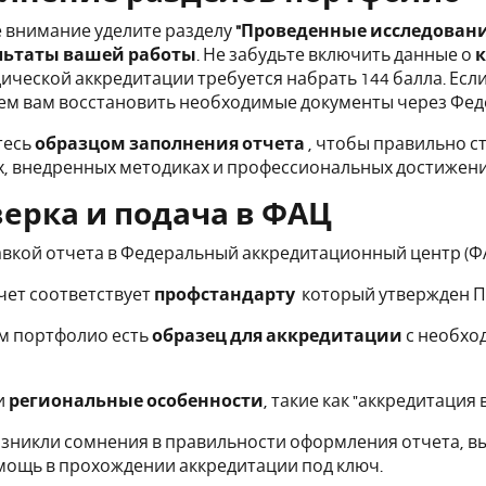
 внимание уделите разделу
"Проведенные исследовани
льтаты вашей работы
. Не забудьте включить данные о
к
ической аккредитации требуется набрать 144 балла. Если
м вам восстановить необходимые документы через Феде
тесь
образцом заполнения отчета
, чтобы правильно 
, внедренных методиках и профессиональных достижени
верка и подача в ФАЦ
вкой отчета в Федеральный аккредитационный центр (ФА
чет соответствует
профстандарту
который утвержден П
м портфолио есть
образец для аккредитации
с необхо
и
региональные особенности
, такие как "аккредитация 
возникли сомнения в правильности оформления отчета, 
мощь в прохождении аккредитации под ключ.