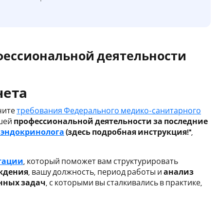
офессиональной деятельности
чета
чите
требования Федерального медико-санитарного
ашей
профессиональной деятельности за последние
 эндокринолога
(здесь подробная инструкция!"
,
тации
, который поможет вам структурировать
ждения
, вашу должность, период работы и
анализ
нных задач
, с которыми вы сталкивались в практике,