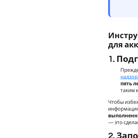
Инстру
для ак
1. Под
Прежде
надзор
пять л
таким 
Чтобы избе
информацию
выполненн
— это сдела
2. За