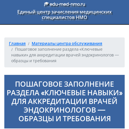
Перейти к основному тексту
edu-med-nmo.ru
Единый центр зачисления медицинских
специалистов НМО
Главная
Материалы центра обслуживания
Пошаговое заполнение раздела «Ключевые
навыки» для аккредитации врачей эндокринологов —
образцы и требования
ПОШАГОВОЕ ЗАПОЛНЕНИЕ
РАЗДЕЛА «КЛЮЧЕВЫЕ НАВЫКИ»
ДЛЯ АККРЕДИТАЦИИ ВРАЧЕЙ
ЭНДОКРИНОЛОГОВ —
ОБРАЗЦЫ И ТРЕБОВАНИЯ