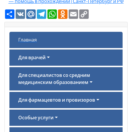
— помощь в прохождении | Санкт-Петербург и РФ
Ресурс
VK
Mail.Ru
Telegram
WhatsApp
Odnoklassniki
Email
Copy
Link
Главная
Для врачей
Для специалистов со средним
медицинским образованием
Для фармацевтов и провизоров
Особые услуги