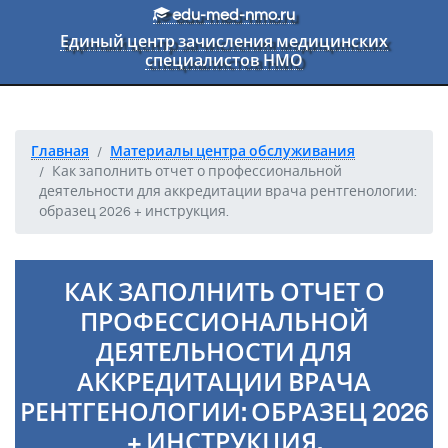
Перейти к основному тексту
edu-med-nmo.ru
Единый центр зачисления медицинских
специалистов НМО
Главная
Материалы центра обслуживания
Как заполнить отчет о профессиональной
деятельности для аккредитации врача рентгенологии:
образец 2026 + инструкция.
КАК ЗАПОЛНИТЬ ОТЧЕТ О
ПРОФЕССИОНАЛЬНОЙ
ДЕЯТЕЛЬНОСТИ ДЛЯ
АККРЕДИТАЦИИ ВРАЧА
РЕНТГЕНОЛОГИИ: ОБРАЗЕЦ 2026
+ ИНСТРУКЦИЯ.