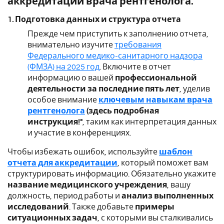
аккредитации врача рентгенолога.
1. Подготовка данных и структура отчета
Прежде чем приступить к заполнению отчета,
внимательно изучите
требования
Федерального медико-санитарного надзора
(ФМЗА) на 2025 год
. Включите в отчет
информацию о вашей
профессиональной
деятельности за последние пять лет
, уделив
особое внимание
ключевым навыкам врача
рентгенолога
(здесь подробная
инструкция!"
, таким как интерпретация данных
и участие в конференциях.
Чтобы избежать ошибок, используйте
шаблон
отчета для аккредитации
, который поможет вам
структурировать информацию. Обязательно укажите
название медицинского учреждения
, вашу
должность, период работы и
анализ выполненных
исследований
. Также добавьте
примеры
ситуационных задач
, с которыми вы сталкивались