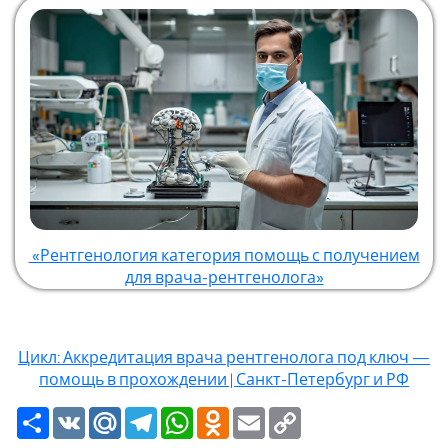
«Рентгенология категория помощь с получением
для врача-рентгенолога»
Цикл: Аккредитация врача рентгенолога под ключ —
помощь в прохождении | Санкт-Петербург и РФ
Ресурс
VK
Mail.Ru
Telegram
WhatsApp
Odnoklassniki
Email
Copy
Link