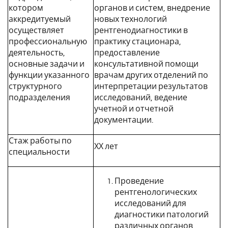
котором
органов и систем, внедрение
аккредитуемый
новых технологий
осуществляет
рентгенодиагностики в
профессиональную
практику стационара,
деятельность,
предоставление
основные задачи и
консультативной помощи
функции указанного
врачам других отделений по
структурного
интерпретации результатов
подразделения
исследований, ведение
учетной и отчетной
документации.
Стаж работы по
ХХ лет
специальности
Проведение
рентгенологических
исследований для
диагностики патологий
различных органов