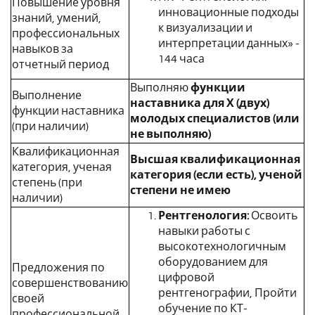
Повышение уровня
инновационные подходы
знаний, умений,
к визуализации и
профессиональных
интерпретации данных» -
навыков за
144 часа
отчетный период
Выполняю
функции
Выполнение
наставника для Х (двух)
функции наставника
молодых специалистов (или
(при наличии)
не выполняю)
Квалификационная
Высшая квалификационная
категория, ученая
категория (если есть), ученой
степень (при
степени не имею
наличии)
Рентгенология:
Освоить
навыки работы с
высокотехнологичным
оборудованием для
Предложения по
цифровой
совершенствованию
рентгенографии, Пройти
своей
обучение по КТ-
профессиональной