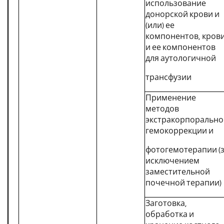
использование
донорской крови и
(или) ее
компонентов, кров
и ее компонентов
для аутологичной
трансфузии
Применение
методов
экстракорпорально
гемокоррекции и
фотогемотерапии (
исключением
заместительной
почечной терапии)
Заготовка,
обработка и