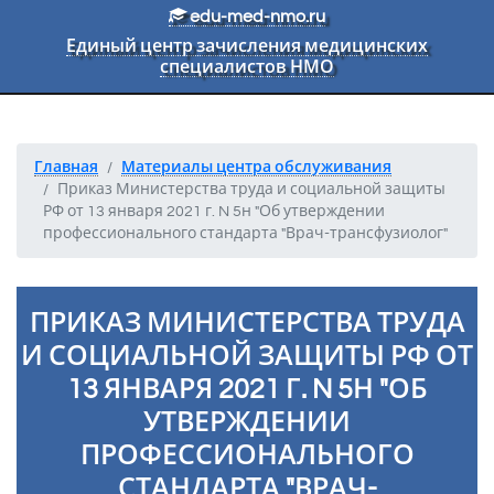
Перейти к основному тексту
edu-med-nmo.ru
Единый центр зачисления медицинских
специалистов НМО
Главная
Материалы центра обслуживания
Приказ Министерства труда и социальной защиты
РФ от 13 января 2021 г. N 5н "Об утверждении
профессионального стандарта "Врач-трансфузиолог"
ПРИКАЗ МИНИСТЕРСТВА ТРУДА
И СОЦИАЛЬНОЙ ЗАЩИТЫ РФ ОТ
13 ЯНВАРЯ 2021 Г. N 5Н "ОБ
УТВЕРЖДЕНИИ
ПРОФЕССИОНАЛЬНОГО
СТАНДАРТА "ВРАЧ-