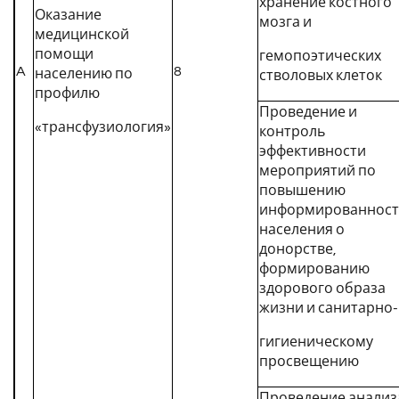
хранение костного
Оказание
мозга и
медицинской
помощи
гемопоэтических
A
8
населению по
стволовых клеток
профилю
Проведение и
«трансфузиология»
контроль
эффективности
мероприятий по
повышению
информированнос
населения о
донорстве,
формированию
здорового образа
жизни и санитарно-
гигиеническому
просвещению
Проведение анализ