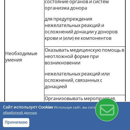
состояние органов и систем
организма донора
для предупреждения
нежелательных реакций и
осложнений донации у доноров
крови и (или) ее компонентов
Оказывать медицинскую помощь в
Необходимые
неотложной форме при
умения
возникновении
нежелательных реакций или
осложнений, связанных с
донацией
Организовывать мероприятия,
направленные на обеспечение
Сайт использует Cookies
Используя сайт, вы соглашаетесь с
инфекционной и
обработкой данных
.
иммунологической безопасности
Принимаю
донорской крови и (или) ее