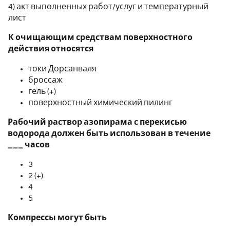
4) акт выполненных работ/услуг и температурный
лист
К очищающим средствам поверхностного
действия относятся
токи Дорсанваля
броссаж
гель (+)
поверхностный химический пилинг
Рабочий раствор азопирама с перекисью
водорода должен быть использован в течение
___ часов
3
2 (+)
4
5
Компрессы могут быть