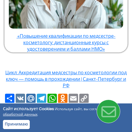
«Повышение квалификации по медсестре-
косметологу: дистанционные курсы с
удостоверением и баллами НМО»
Цикл: Аккредитация медсестры по косметологии под
ключ — помощь в прохождении | Санкт-Петербург и
РФ
Ресурс
VK
Mail.Ru
Telegram
WhatsApp
Odnoklassniki
Email
Copy
Link
Сайт использует Cookies
Используя сайт, вы соглашаетесь с
обработкой данных
.
Главная
Принимаю