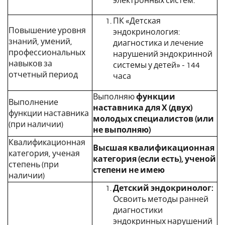
электронных систем.
ПК «Детская
Повышение уровня
эндокринология:
знаний, умений,
диагностика и лечение
профессиональных
нарушений эндокринной
навыков за
системы у детей» - 144
отчетный период
часа
Выполняю
функции
Выполнение
наставника для Х (двух)
функции наставника
молодых специалистов (или
(при наличии)
не выполняю)
Квалификационная
Высшая квалификационная
категория, ученая
категория (если есть), ученой
степень (при
степени не имею
наличии)
Детский эндокринолог:
Освоить методы ранней
диагностики
эндокринных нарушений