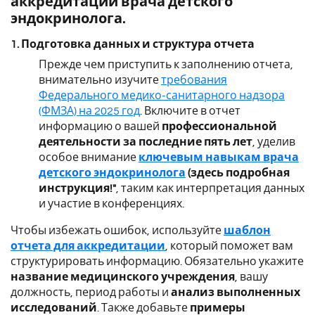
аккредитации врача детского
эндокринолога.
1. Подготовка данных и структура отчета
Прежде чем приступить к заполнению отчета,
внимательно изучите
требования
Федерального медико-санитарного надзора
(ФМЗА) на 2025 год
. Включите в отчет
информацию о вашей
профессиональной
деятельности за последние пять лет
, уделив
особое внимание
ключевым навыкам врача
детского эндокринолога
(здесь подробная
инструкция!"
, таким как интерпретация данных
и участие в конференциях.
Чтобы избежать ошибок, используйте
шаблон
отчета для аккредитации
, который поможет вам
структурировать информацию. Обязательно укажите
название медицинского учреждения
, вашу
должность, период работы и
анализ выполненных
исследований
. Также добавьте
примеры