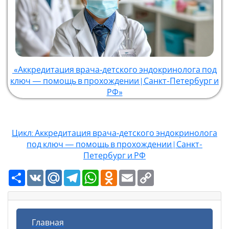
«Аккредитация врача‑детского эндокринолога под
ключ — помощь в прохождении | Санкт-Петербург и
РФ»
Цикл: Аккредитация врача‑детского эндокринолога
под ключ — помощь в прохождении | Санкт-
Петербург и РФ
Ресурс
VK
Mail.Ru
Telegram
WhatsApp
Odnoklassniki
Email
Copy
Link
Главная