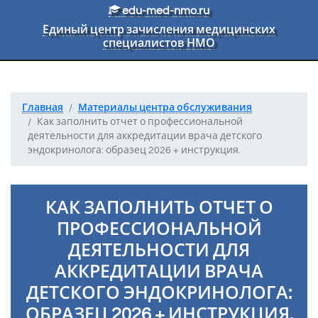
Перейти к основному тексту
edu-med-nmo.ru
Единый центр зачисления медицинских
специалистов НМО
Главная
Материалы центра обслуживания
Как заполнить отчет о профессиональной
деятельности для аккредитации врача детского
эндокринолога: образец 2026 + инструкция.
КАК ЗАПОЛНИТЬ ОТЧЕТ О
ПРОФЕССИОНАЛЬНОЙ
ДЕЯТЕЛЬНОСТИ ДЛЯ
АККРЕДИТАЦИИ ВРАЧА
ДЕТСКОГО ЭНДОКРИНОЛОГА:
ОБРАЗЕЦ 2026 + ИНСТРУКЦИЯ.