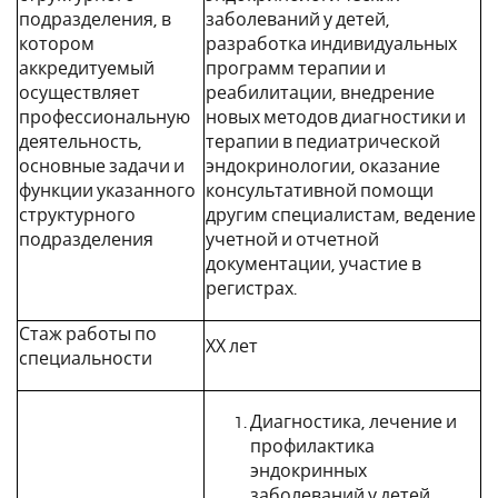
подразделения, в
заболеваний у детей,
котором
разработка индивидуальных
аккредитуемый
программ терапии и
осуществляет
реабилитации, внедрение
профессиональную
новых методов диагностики и
деятельность,
терапии в педиатрической
основные задачи и
эндокринологии, оказание
функции указанного
консультативной помощи
структурного
другим специалистам, ведение
подразделения
учетной и отчетной
документации, участие в
регистрах.
Стаж работы по
ХХ лет
специальности
Диагностика, лечение и
профилактика
эндокринных
заболеваний у детей