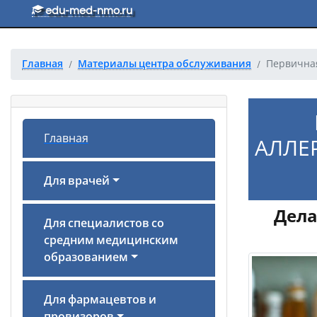
Перейти к основному тексту
edu-med-nmo.ru
Главная
Материалы центра обслуживания
Первичная
Главная
АЛЛЕ
Для врачей
Дела
Для специалистов со
средним медицинским
образованием
Для фармацевтов и