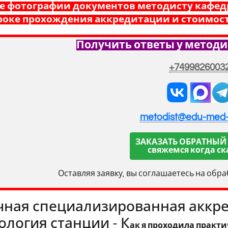
е фотографии документов методисту кафед
роке прохождения аккредитации и стоимост
Получить ответы у методи
+7499826003
metodist@edu-med
ЗАКАЗАТЬ ОБРАТНЫЙ
свяжемся когда ск
Оставляя заявку, вы соглашаетесь на обр
ная специализированная аккре
логия станции - К
ак я проходила практи