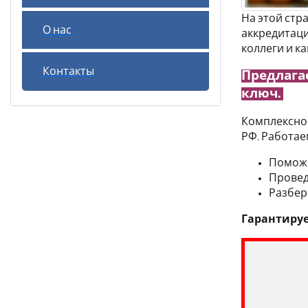
На этой стр
О нас
аккредитаци
коллеги и к
Контакты
Предлага
ключ.
Комплексное
РФ. Работае
Поможе
Провед
Разбер
Гарантируе