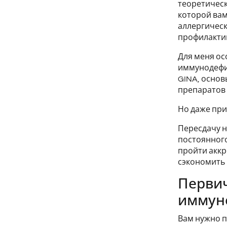
теоретическ
которой вам
аллергическ
профилактик
Для меня ос
иммунодефи
GINA, основ
препаратов 
Но даже при
Пересдачу н
постоянного
пройти аккр
сэкономить
Первич
иммуно
Вам нужно п