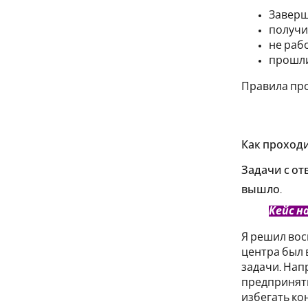
Заверш
получи
не раб
прошли
Правила про
Как проходи
Задачи с от
вышло.
Кейс н
Я решил вос
центра был 
задачи. Нап
предпринять
избегать ко