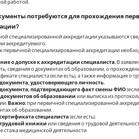
ой работой.
кументы потребуются для прохождения пе
тации?
ой специализированной аккредитации указываются сведе
ии аккредитуемого.
 к первичной специализированной аккредитации необх
ние о допуске к аккредитации специалиста.
В заявле
ть, сведения о документах об образовании, о прохожден
ификате специалиста (если есть), а также информация о т
документа, удостоверяющего личность.
 документа, подтверждающего факт смены ФИО
(если
 документов об образовании
или выписка из протокол
ии.
Важно:
при первичной специализированной аккреди
нтах об образовании.
 сертификата специалиста
(если есть).
 трудовой книжки
или сведения о трудовой деятельнос
е стажа медицинской деятельности.