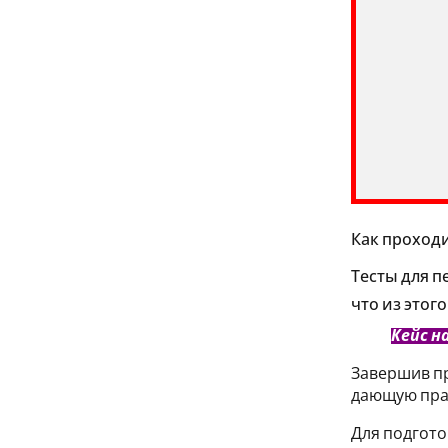
Как проходи
Тесты для п
что из этог
Кейс н
Завершив пр
дающую прав
Для подгото