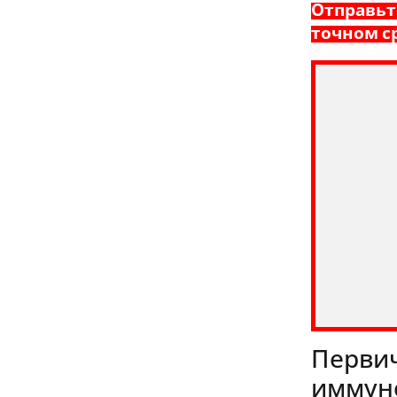
Отправьт
точном с
Первич
иммуно