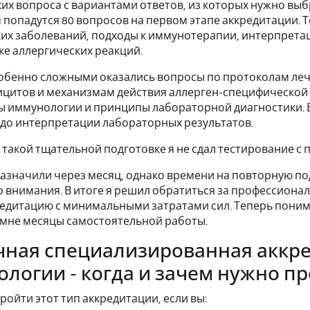
их вопроса с вариантами ответов, из которых нужно выбр
 попадутся 80 вопросов на первом этапе аккредитации. 
их заболеваний, подходы к иммунотерапии, интерпрета
е аллергических реакций.
обенно сложными оказались вопросы по протоколам ле
цитов и механизмам действия аллерген-специфической 
ы иммунологии и принципы лабораторной диагностики.
до интерпретации лабораторных результатов.
 такой тщательной подготовке я не сдал тестирование с п
азначили через месяц, однако времени на повторную по
 внимания. В итоге я решил обратиться за профессиона
едитацию с минимальными затратами сил. Теперь поним
 мне месяцы самостоятельной работы.
ная специализированная аккре
логии - когда и зачем нужно п
ройти этот тип аккредитации, если вы: