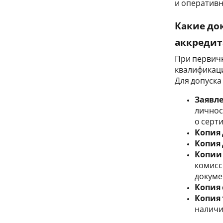
и оперативн
Какие до
аккреди
При первичн
квалификац
Для допуска
Заявле
личнос
о серт
Копия 
Копия
Копии
комисс
докуме
Копия
Копия
наличи