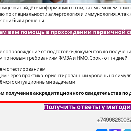
анице вы найдёте информацию о том, как мы можем по
ю по специальности аллергология и иммунология. А так 
ак они были решены.
ем вам помощь в прохождении первичной 
 сопровождение от подготовки документов до получения
м по новым требованиям ФМЗА и НМО. Срок - от 14 дней.
м с тестированием
ём через практико-ориентированный уровень на симул
ёмся с ситуационными задачами
м получение аккредитационного свидетельства по д
Получить ответы у методи
+7499826003