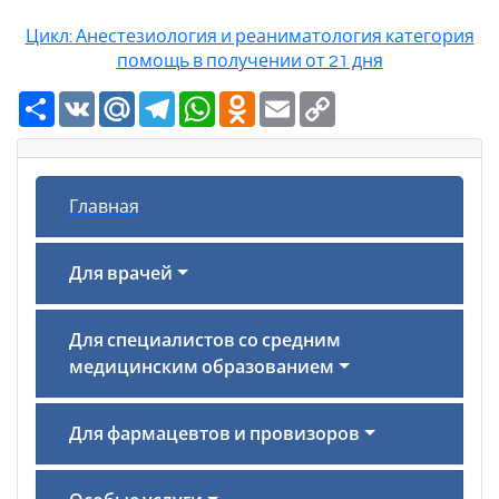
Цикл: Анестезиология и реаниматология категория
помощь в получении от 21 дня
Ресурс
VK
Mail.Ru
Telegram
WhatsApp
Odnoklassniki
Email
Copy
Link
Главная
Для врачей
Для специалистов со средним
медицинским образованием
Для фармацевтов и провизоров