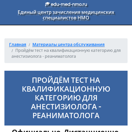
Перейти к основному тексту
edu-med-nmo.ru
Единый центр зачисления медицинских
специалистов НМО
Главная
Материалы центра обслуживания
Пройдём тест на квалификационную категорию для
анестизиолога - реаниматолога
ПРОЙДЁМ ТЕСТ НА
КВАЛИФИКАЦИОННУЮ
КАТЕГОРИЮ ДЛЯ
АНЕСТИЗИОЛОГА -
РЕАНИМАТОЛОГА