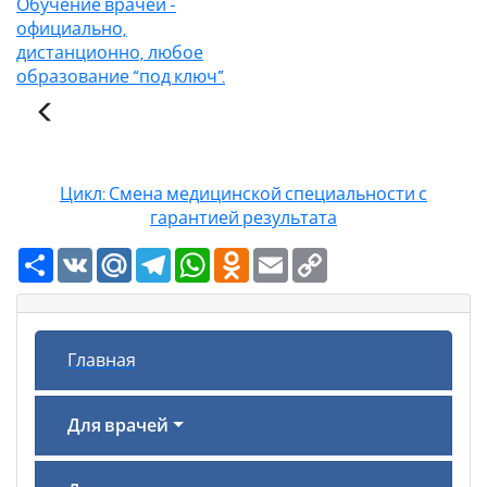
Обучение врачей -
официально,
дистанционно, любое
образование “под ключ”.
Цикл: Смена медицинской специальности с
гарантией результата
Ресурс
VK
Mail.Ru
Telegram
WhatsApp
Odnoklassniki
Email
Copy
Link
Главная
Для врачей