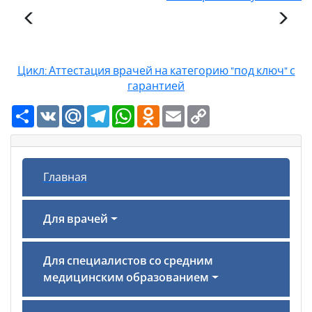
Цикл: Аттестация врачей на категорию "под ключ" с
гарантией
Ресурс
VK
Mail.Ru
Telegram
WhatsApp
Odnoklassniki
Email
Copy
Link
Главная
Для врачей
Для специалистов со средним
медицинским образованием