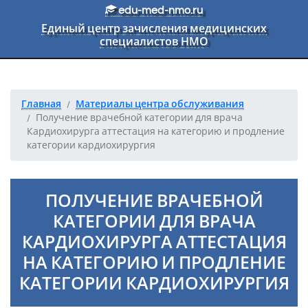
Перейти к основному тексту
edu-med-nmo.ru
Единый центр зачисления медицинских
специалистов НМО
Главная
Материалы центра обслуживания
Получение врачебной категории для врача
Кардиохирурга аттестация на категорию и продление
категории кардиохирургия
ПОЛУЧЕНИЕ ВРАЧЕБНОЙ
КАТЕГОРИИ ДЛЯ ВРАЧА
КАРДИОХИРУРГА АТТЕСТАЦИЯ
НА КАТЕГОРИЮ И ПРОДЛЕНИЕ
КАТЕГОРИИ КАРДИОХИРУРГИЯ