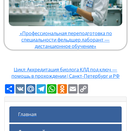
«Профессиональная переподготовка по
специальности фельдшер лаборант —
дистанционное обучение»
Цикл: Аккредитация биолога КЛД под ключ —
помощь в прохождении | Санкт-Петербург и РФ
Ресурс
VK
Mail.Ru
Telegram
WhatsApp
Odnoklassniki
Email
Copy
Link
Главная