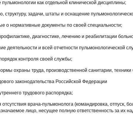
е пульмонологии как отдельной клинической дисциплины;
ю, структуру, задачи, штаты и оснащение пульмонологическ
вые о нормативные документы по своей специальности;
профилактике, диагностике, лечению и реабилитации больно
ние деятельности и всей отчетности пульмонологической сл
 порядок контроля своей службы;
 нормы охраны труда, производственной санитарии, техники
удового законодательства Российской Федерации
утреннего трудового распорядка;
я отсутствия врача-пульмонолога (командировка, отпуск, бо
азначаемое лицо, несущее полную ответственность за их н