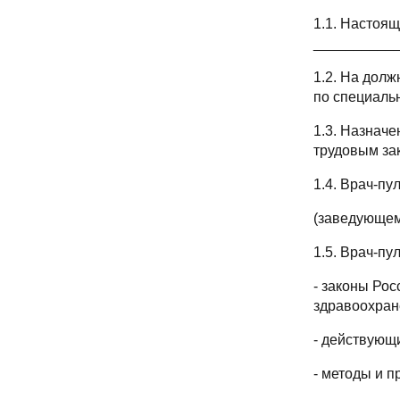
1.1. Настоя
___________
1.2. На дол
по специаль
1.3. Назнач
трудовым за
1.4. Врач-п
(заведующем
1.5. Врач-пу
- законы Ро
здравоохран
- действующ
- методы и 