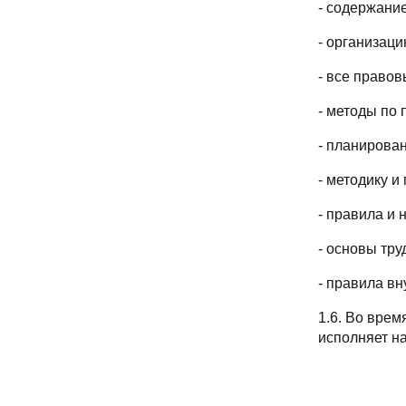
- содержани
- организаци
- все право
- методы по 
- планирова
- методику и
- правила и
- основы тр
- правила вн
1.6. Во врем
исполняет н