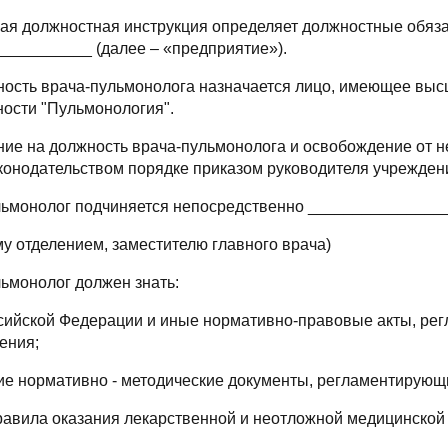
щая должностная инструкция определяет должностные обяза
__________ (далее – «предприятие»).
жность врача-пульмонолога назначается лицо, имеющее вы
ности "Пульмонология".
ение на должность врача-пульмонолога и освобождение от 
конодательством порядке приказом руководителя учрежден
ульмонолог подчиняется непосредственно _______________
у отделением, заместителю главного врача)
льмонолог должен знать:
ссийской Федерации и иные нормативно-правовые акты, ре
ения;
ие нормативно - методические документы, регламентирующ
правила оказания лекарственной и неотложной медицинской