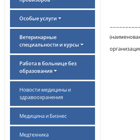
провизоров
Ут
Особые услуги
________
(наименов
Ветеринарные
специальности и курсы
организац
уполн
Работа в больнице без
образования
долж
00
Новости медицины и
м
здравоохранения
Медицина и Бизнес
Медтехника