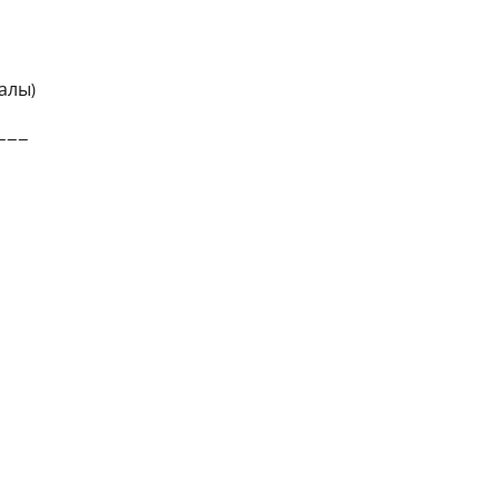
лы)
___