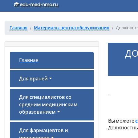
Перейти к основному тексту
edu-med-nmo.ru
Главная
Материалы центра обслуживания
Должностн
ДО
Главная
Для врачей
...
Для специалистов со
средним медицинским
Должн
образованием
Вы можете
Должностны
Для фармацевтов и