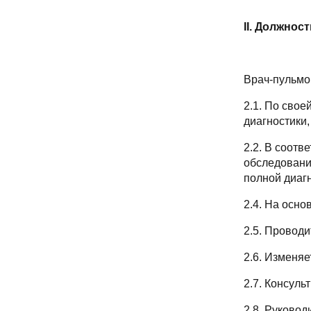
II. Должнос
Врач-пульмо
2.1. По сво
диагностики
2.2. В соотв
обследовани
полной диаг
2.4. На осно
2.5. Провод
2.6. Изменяе
2.7. Консул
2.8. Руково