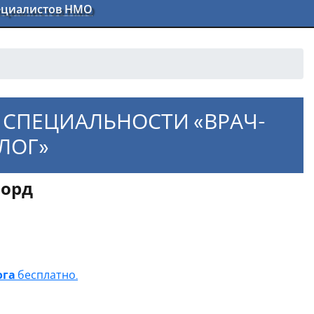
пециалистов НМО
 СПЕЦИАЛЬНОСТИ «ВРАЧ-
ЛОГ»
ворд
льности «Врач-пульмонолог»
ога
бесплатно.