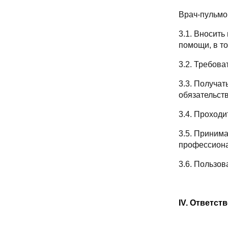
Врач-пульмо
3.1. Вносит
помощи, в то
3.2. Требова
3.3. Получа
обязательств
3.4. Проход
3.5. Принима
профессиона
3.6. Пользо
I
V
. Ответст