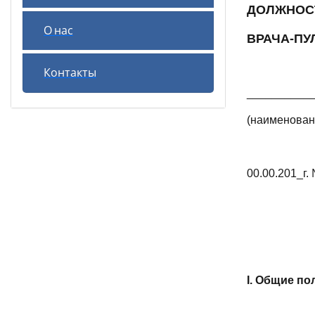
ДОЛЖНОС
О нас
ВРАЧА-П
Контакты
__________
(наименован
00.00.201_г.
I. Общие п