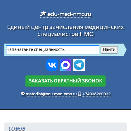
Перейти к основному тексту
edu-med-nmo.ru
Единый центр зачисления медицинских
специалистов НМО
ЗАКАЗАТЬ ОБРАТНЫЙ ЗВОНОК
metodist@edu-med-nmo.ru
+74998260032
Главная