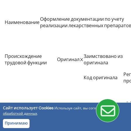
Оформление документации по учету
Наименование
реализации лекарственных препарато
Происхождение
Заимствовано из
Оригинал
X
трудовой функции
оригинала
Ре
Код оригинала
пр
Оф
Сайт использует Cookies
Используя сайт, вы соглашаетесь с
ле
обработкой данных
.
Трудовые действия
ме
тр
Принимаю
ор