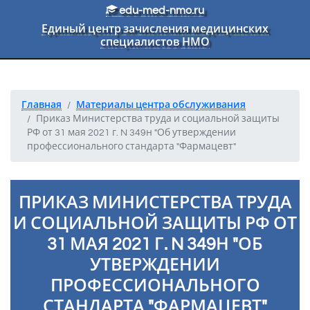
Перейти к основному тексту
edu-med-nmo.ru
Единый центр зачисления медицинских
специалистов НМО
Главная
Материалы центра обслуживания
Приказ Министерства труда и социальной защиты
РФ от 31 мая 2021 г. N 349н "Об утверждении
профессионального стандарта "Фармацевт"
ПРИКАЗ МИНИСТЕРСТВА ТРУДА
И СОЦИАЛЬНОЙ ЗАЩИТЫ РФ ОТ
31 МАЯ 2021 Г. N 349Н "ОБ
УТВЕРЖДЕНИИ
ПРОФЕССИОНАЛЬНОГО
СТАНДАРТА "ФАРМАЦЕВТ"