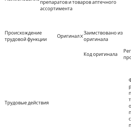
препаратов и товаров аптечного
ассортимента
Происхождение
Заимствовано из
Оригинал
X
трудовой функции
оригинала
Ре
Код оригинала
пр
Трудовые действия