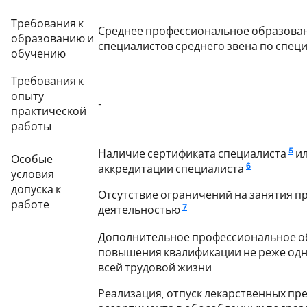
Требования к
Среднее профессиональное образован
образованию и
специалистов среднего звена по спец
обучению
Требования к
опыту
-
практической
работы
5
Наличие сертификата специалиста
ил
Особые
6
аккредитации специалиста
условия
допуска к
Отсутствие ограничений на занятия 
работе
7
деятельностью
Дополнительное профессиональное о
повышения квалификации не реже одног
всей трудовой жизни
Реализация, отпуск лекарственных пр