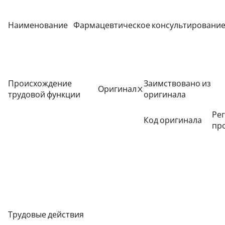
Наименование
Фармацевтическое консультировани
Происхождение
Заимствовано из
Оригинал
X
трудовой функции
оригинала
Ре
Код оригинала
пр
Трудовые действия