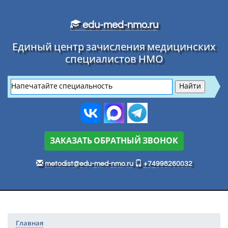
Перейти к основному тексту
edu-med-nmo.ru
Единый центр зачисления медицинских
специалистов НМО
ЗАКАЗАТЬ ОБРАТНЫЙ ЗВОНОК
metodist@edu-med-nmo.ru
+74998260032
Главная