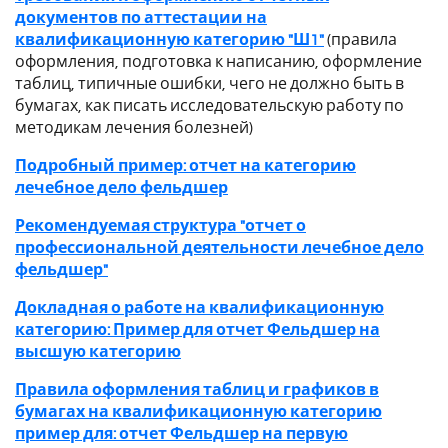
документов по аттестации на
квалификационную категорию "Ш1"
(правила
оформления, подготовка к написанию, оформление
таблиц, типичные ошибки, чего не должно быть в
бумагах, как писать исследовательскую работу по
методикам лечения болезней)
Подробный пример: отчет на категорию
лечебное дело фельдшер
Рекомендуемая структура "отчет о
профессиональной деятельности лечебное дело
фельдшер"
Докладная о работе на квалификационную
категорию: Пример для отчет Фельдшер на
высшую категорию
Правила оформления таблиц и графиков в
бумагах на квалификационную категорию
пример для: отчет Фельдшер на первую