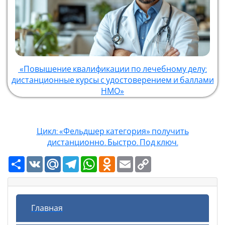
«Повышение квалификации по лечебному делу:
дистанционные курсы с удостоверением и баллами
НМО»
Цикл: «Фельдшер категория» получить
дистанционно. Быстро. Под ключ.
Ресурс
VK
Mail.Ru
Telegram
WhatsApp
Odnoklassniki
Email
Copy
Link
Главная