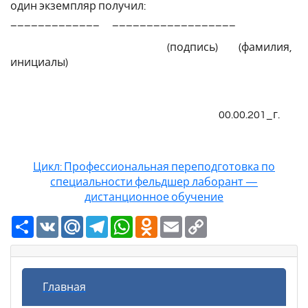
один экземпляр получил:
_____________ __________________
(подпись) (фамилия,
инициалы)
00.00.201_г.
Цикл: Профессиональная переподготовка по
специальности фельдшер лаборант —
дистанционное обучение
Ресурс
VK
Mail.Ru
Telegram
WhatsApp
Odnoklassniki
Email
Copy
Link
Главная