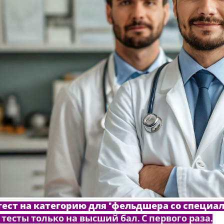
тест на категорию для "фельдшера со специа
тесты только на высший бал. С первого раза.