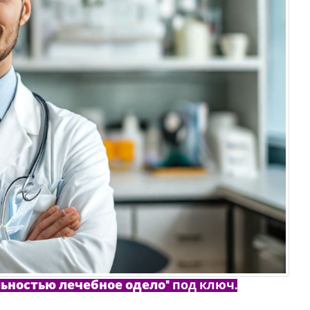
льностью лечебное одело"
под ключ.