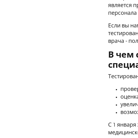
является п
персонала 
Если вы на
тестирова
врача - по
В чем
специ
Тестирован
провер
оценк
увели
возмо
С 1 января
медицинск