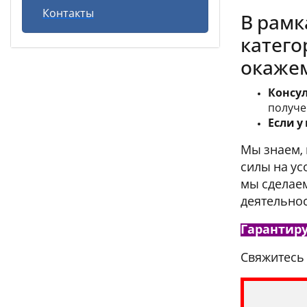
Контакты
В рамк
катего
окажем
Консу
получе
Если у
Мы знаем, 
силы на ус
мы сделаем
деятельнос
Гарантиру
Свяжитесь 