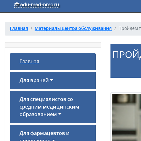
Перейти к основному тексту
edu-med-nmo.ru
Главная
Материалы центра обслуживания
Пройдём т
ПРОЙ
Главная
Для врачей
Для специалистов со
средним медицинским
образованием
Для фармацевтов и