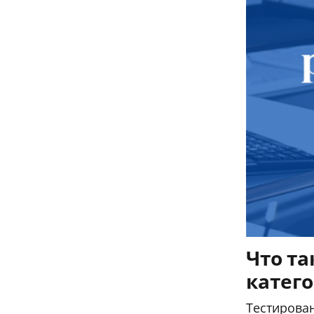
Что т
катего
Тестирован