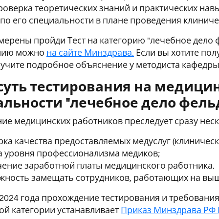
роверка теоретических знаний и практических на
по его специальности в плане проведения клиниче
мерены пройди Тест на категорию "лечебное дело 
нию можно
на сайте Минздрава.
Если вы хотите по
лучите подробное объяснение у методиста кафедр
 суть тестирования на медици
альности "лечебное дело фел
ие медицинских работников преследует сразу неск
ка качества предоставляемых медуслуг (клиническ
а уровня профессионализма медиков;
чение заработной платы медицинского работника.
жность замещать сотрудников, работающих на вы
 2024 года прохождение тестирования и требовани
ой категории устанавливает
Приказ Минздрава РФ 