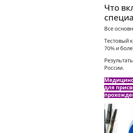
Что вк
специа
Все основн
Тестовый к
70% и боле
Результаты
России.
Медицинск
для присв
прохожден