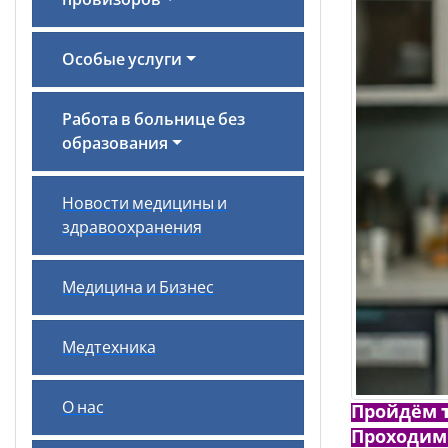
провизоров
Особые услуги
Работа в больнице без
образования
Новости медицины и
здравоохранения
Медицина и Бизнес
Медтехника
О нас
Пройдём
Проходим 